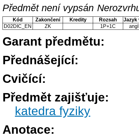
Předmět není vypsán
Nerozvrhu
Kód
Zakončení
Kredity
Rozsah
Jazyk
D02DIC_EN
ZK
1P+1C
angl
Garant předmětu:
Přednášející:
Cvičící:
Předmět zajišťuje:
katedra fyziky
Anotace: