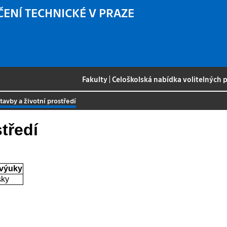
ČENÍ TECHNICKÉ V PRAZE
Fakulty
|
Celoškolská nabídka volitelných
stavby a životní prostředí
středí
 výuky
sky