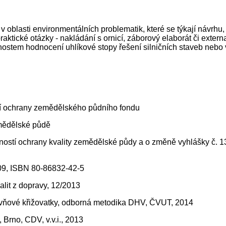
 oblasti environmentálních problematik, které se týkají návrhu, 
raktické otázky - nakládání s ornicí, záborový elaborát či extern
ostem hodnocení uhlíkové stopy řešení silničních staveb nebo v
ění ochrany zemědělského půdního fondu
emědělské půdě
ností ochrany kvality zemědělské půdy a o změně vyhlášky č. 13
09, ISBN 80-86832-42-5
nalit z dopravy, 12/2013
úrovňové křižovatky, odborná metodika DHV, ČVUT, 2014
Brno, CDV, v.v.i., 2013