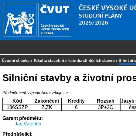
ČESKÉ VYSOKÉ U
STUDIJNÍ PLÁNY
2025/2026
Úvodní stránka
>
Fakulta stavební
>
katedra silničních staveb
>
Silniční 
Silniční stavby a životní pro
Předmět není vypsán
Nerozvrhuje se
Kód
Zakončení
Kredity
Rozsah
Jazyk
136SSZP
Z,ZK
6
3P+2C
če
Garant předmětu:
Jan Valentin
Přednášející: