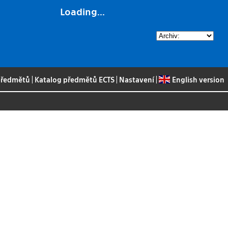
Loading...
 předmětů
|
Katalog předmětů ECTS
|
Nastavení
|
English version