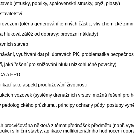
taveb (strusky, popílky, spalovenské strusky, pryž, plasty)
tavitelství
ovozem (otěr a generování jemných částic, vliv chemické zimní 
e a hluková zátěž od dopravy; provozní náklady)
ravních staveb
vání, využívání dat při úpravách PK, problematika bezpečnostn
í, jaká řešení pro snižování hluku nízkohlučné povrchy)
 LCA a EPD
kací jako aspekt prodlužování životnosti
ukcích vozovek (systémy drenážních vrstev, možná řešení pro h
y pedologického průzkumu, principy ochrany půdy, postupy vynět
ch procvičována některá z témat přednášek předmětu (např. vy
cí silniční stavby, aplikace multikriteriálního hodnocení dopra