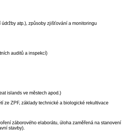
údržby atp.), způsoby zjišťování a monitoringu
ích auditů a inspekcí)
eat islands ve městech apod.)
í ze ZPF, základy technické a biologické rekultivace
tvoření záborového elaborátu, úloha zaměřená na stanovení
vní stavby).