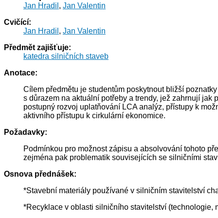
Jan Hradil
,
Jan Valentin
Cvičící:
Jan Hradil
,
Jan Valentin
Předmět zajišťuje:
katedra silničních staveb
Anotace:
Cílem předmětu je studentům poskytnout bližší poznatky v
s důrazem na aktuální potřeby a trendy, jež zahrnují jak p
postupný rozvoj uplatňování LCA analýz, přístupy k možn
aktivního přístupu k cirkulární ekonomice.
Požadavky:
Podmínkou pro možnost zápisu a absolvování tohoto pře
zejména pak problematik souvisejících se silničními sta
Osnova přednášek:
*Stavební materiály používané v silničním stavitelství cha
*Recyklace v oblasti silničního stavitelství (technologie, 