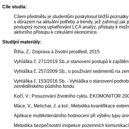
Cíle studia:
Cílem předmětu je studentům poskytnout bližší poznatky v
s důrazem na aktuální potřeby a trendy, jež zahrnují jak p
postupný rozvoj uplatňování LCA analýz, přístupy k možn
aktivního přístupu k cirkulární ekonomice.
Studijní materiály:
Říha, Z.: Doprava a životní prostředí, 2015
Vyhláška č. 271/2019 Sb.,o stanovení postupů k zajišt
Vyhláška č. 257/2009 Sb., o používání sedimentů na z
Vyhláška č. 153/2016 Sb. - Vyhláška o stanovení podrob
zemědělského půdního fondu
Kočí, V.: Posuzování životního cyklu, EKOMONITOR 20
Máce, V., Melichar, J. a kol.: Metodika kvantifikace exter
Aplikace multikriteriálního hodnocení při výběru typu 
Metodika bezpečnostní inspekce pozemních komunikací, 