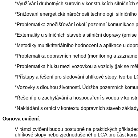
*Využívání druhotných surovin v konstrukcích silničních s
*Snižování energetické náročnosti technologií silničního s
*Problematika znečišťování okolí pozemní komunikace pr
*Externality u silničních staveb a silniční dopravy (emis
*Metodiky multikriteriálního hodnocení a aplikace u dop
*Problematika dopravních nehod (monitoring a zaznamená
*Problematika hluku mezi vozovkou a vozidly (jak se měř
*Přístupy a řešení pro sledování uhlíkové stopy, tvorbu
*Vozovky s dlouhou životností. Údržba pozemních komuni
*Řešení pro zachytávání a hospodaření s vodou v konstr
*Nakládání s ornicí v kontextu dopravních staveb základ
Osnova cvičení:
V rámci cvičení budou postupně na praktických příklade
uhlíkové stopy nebo zjednodušeného LCA pro část konstruk