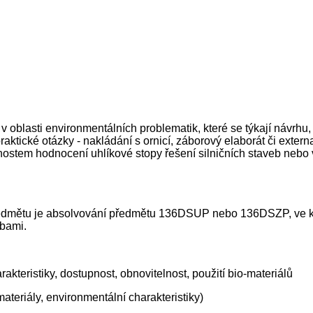
 oblasti environmentálních problematik, které se týkají návrhu, 
raktické otázky - nakládání s ornicí, záborový elaborát či extern
ostem hodnocení uhlíkové stopy řešení silničních staveb nebo v
dmětu je absolvování předmětu 136DSUP nebo 136DSZP, ve kter
vbami.
rakteristiky, dostupnost, obnovitelnost, použití bio-materiálů
materiály, environmentální charakteristiky)