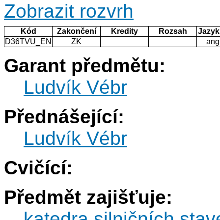
Zobrazit rozvrh
Kód
Zakončení
Kredity
Rozsah
Jazyk
D36TVU_EN
ZK
ang
Garant předmětu:
Ludvík Vébr
Přednášející:
Ludvík Vébr
Cvičící:
Předmět zajišťuje:
katedra silničních sta