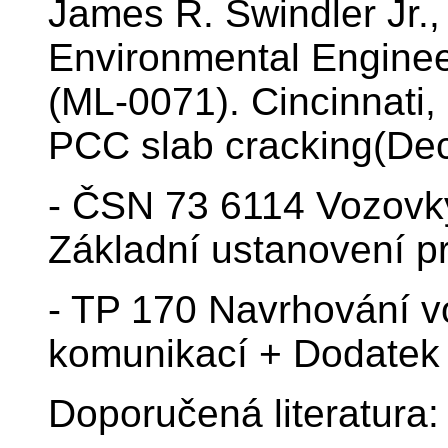
James R. Swindler Jr.,
Environmental Engineer
(ML-0071). Cincinnat
PCC slab cracking(De
- ČSN 73 6114 Vozovk
Základní ustanovení p
- TP 170 Navrhování 
komunikací + Dodatek
Doporučená literatura: