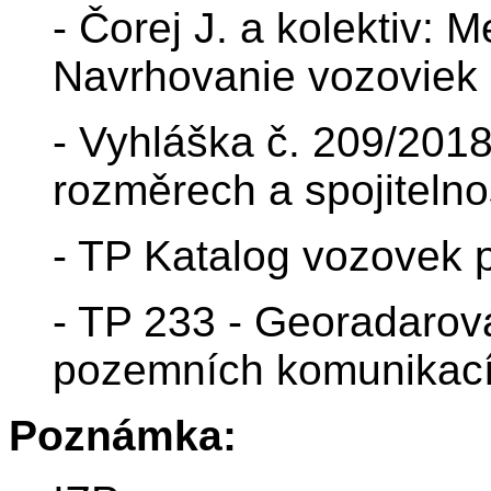
- Čorej J. a kolektiv: 
Navrhovanie vozoviek
- Vyhláška č. 209/201
rozměrech a spojitelnos
- TP Katalog vozovek p
- TP 233 - Georadarov
pozemních komunikac
Poznámka: