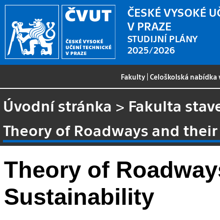
ČESKÉ VYSOKÉ U
V PRAZE
STUDIJNÍ PLÁNY
2025/2026
Fakulty
|
Celoškolská nabídka
Úvodní stránka
>
Fakulta stav
Theory of Roadways and their 
Theory of Roadways
Sustainability