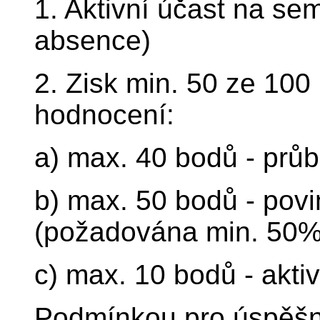
1. Aktivní účast na se
absence)
2. Zisk min. 50 ze 10
hodnocení:
a) max. 40 bodů - průb
b) max. 50 bodů - povi
(požadována min. 50%
c) max. 10 bodů - akti
Podmínkou pro úspěšné