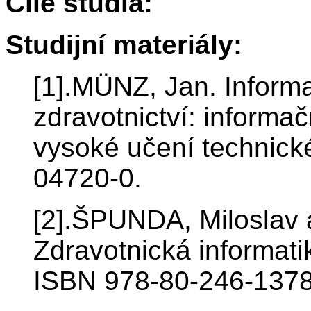
Cíle studia:
Studijní materiály:
[1].MÜNZ, Jan. Inform
zdravotnictví: informa
vysoké učení technick
04720-0.
[2].ŠPUNDA, Miloslav
Zdravotnická informati
ISBN 978-80-246-1378