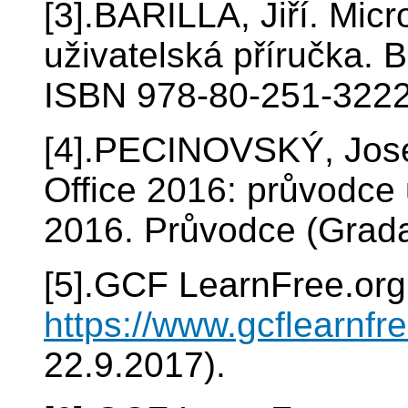
[3].BARILLA, Jiří. Mic
uživatelská příručka. 
ISBN 978-80-251-3222
[4].PECINOVSKÝ, Jos
Office 2016: průvodce 
2016. Průvodce (Grad
[5].GCF LearnFree.org:
https://www.gcflearnfr
22.9.2017).