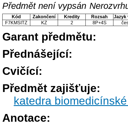
Předmět není vypsán
Nerozvrhu
Kód
Zakončení
Kredity
Rozsah
Jazyk
F7KMSITZ
KZ
2
8P+4S
če
Garant předmětu:
Přednášející:
Cvičící:
Předmět zajišťuje:
katedra biomedicínské
Anotace: