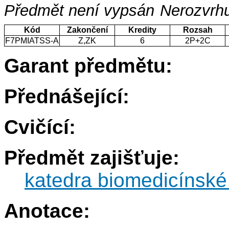
Předmět není vypsán
Nerozvrhu
Kód
Zakončení
Kredity
Rozsah
F7PMIATSS-A
Z,ZK
6
2P+2C
Garant předmětu:
Přednášející:
Cvičící:
Předmět zajišťuje:
katedra biomedicínské 
Anotace: