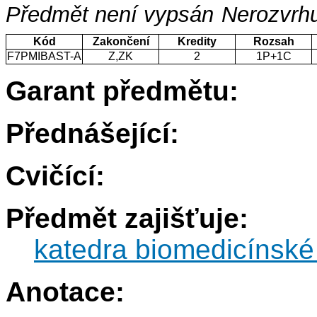
Předmět není vypsán
Nerozvrhu
Kód
Zakončení
Kredity
Rozsah
F7PMIBAST-A
Z,ZK
2
1P+1C
Garant předmětu:
Přednášející:
Cvičící:
Předmět zajišťuje:
katedra biomedicínské 
Anotace: