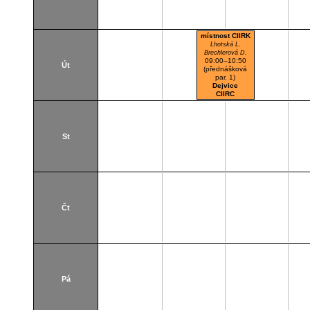
místnost CIIRK
Lhotská L.
Brechlerová D.
09:00–10:50
Út
(přednášková
par. 1)
Dejvice
CIIRC
St
Čt
Pá