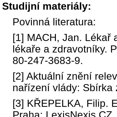
Studijní materiály:
Povinná literatura:
[1] MACH, Jan. Lékař a
lékaře a zdravotníky. 
80-247-3683-9.
[2] Aktuální znění rel
nařízení vlády: Sbírk
[3] KŘEPELKA, Filip. 
Praha: LexisNexis CZ,