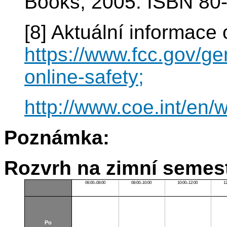
Books, 2005. ISBN 80
[8] Aktuální informace 
https://www.fcc.gov/ge
online-safety;
http://www.coe.int/en/
Poznámka:
Rozvrh na zimní semest
06:00–08:00
08:00–10:00
10:00–12:00
1
Po