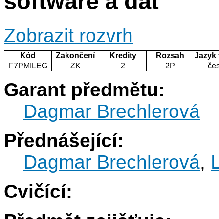
software a dat
Zobrazit rozvrh
Kód
Zakončení
Kredity
Rozsah
Jazyk
F7PMILEG
ZK
2
2P
če
Garant předmětu:
Dagmar Brechlerová
Přednášející:
Dagmar Brechlerová
,
Cvičící: