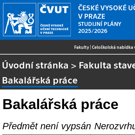
ČESKÉ VYSOKÉ U
V PRAZE
STUDIJNÍ PLÁNY
2025/2026
Fakulty
|
Celoškolská nabídka
Úvodní stránka
>
Fakulta stav
Bakalářská práce
Bakalářská práce
Předmět není vypsán
Nerozvrhu