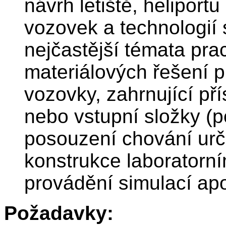
návrh letiště, heliport
vozovek a technologií 
nejčastější témata pra
materiálových řešení p
vozovky, zahrnující př
nebo vstupní složky (p
posouzení chování urč
konstrukce laboratorn
provádění simulací ap
Požadavky: