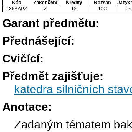
Kód
Zakončení
Kredity
Rozsah
Jazyk
136BAPZ
Z
12
10C
če
Garant předmětu:
Přednášející:
Cvičící:
Předmět zajišťuje:
katedra silničních sta
Anotace:
Zadaným tématem baka