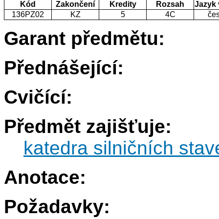
Kód
Zakončení
Kredity
Rozsah
Jazyk
136PZ02
KZ
5
4C
če
Garant předmětu:
Přednášející:
Cvičící:
Předmět zajišťuje:
katedra silničních sta
Anotace:
Požadavky: