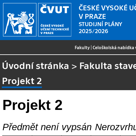
ČESKÉ VYSOKÉ U
V PRAZE
STUDIJNÍ PLÁNY
2025/2026
Fakulty
|
Celoškolská nabídka
Úvodní stránka
>
Fakulta stav
Projekt 2
Projekt 2
Předmět není vypsán
Nerozvrhu