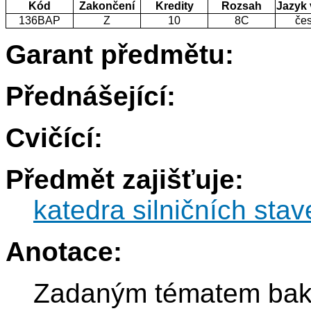
Kód
Zakončení
Kredity
Rozsah
Jazyk
136BAP
Z
10
8C
če
Garant předmětu:
Přednášející:
Cvičící:
Předmět zajišťuje:
katedra silničních sta
Anotace:
Zadaným tématem baka