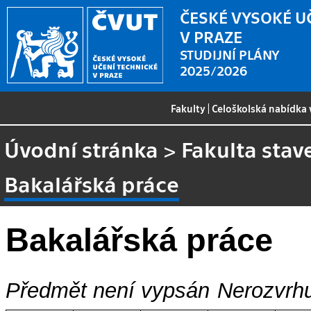
ČESKÉ VYSOKÉ U
V PRAZE
STUDIJNÍ PLÁNY
2025/2026
Fakulty
|
Celoškolská nabídka
Úvodní stránka
>
Fakulta stav
Bakalářská práce
Bakalářská práce
Předmět není vypsán
Nerozvrhu