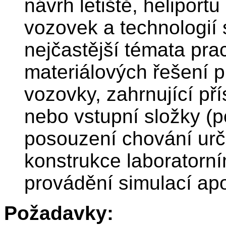
návrh letiště, heliport
vozovek a technologií 
nejčastější témata pra
materiálových řešení p
vozovky, zahrnující př
nebo vstupní složky (p
posouzení chování urč
konstrukce laboratorn
provádění simulací ap
Požadavky: