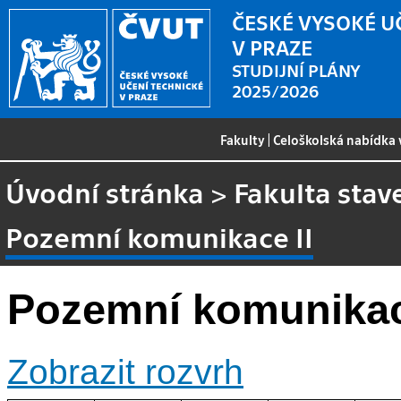
ČESKÉ VYSOKÉ U
V PRAZE
STUDIJNÍ PLÁNY
2025/2026
Fakulty
|
Celoškolská nabídka
Úvodní stránka
>
Fakulta stav
Pozemní komunikace II
Pozemní komunikac
Zobrazit rozvrh