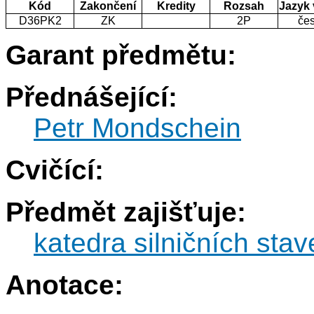
Kód
Zakončení
Kredity
Rozsah
Jazyk
D36PK2
ZK
2P
če
Garant předmětu:
Přednášející:
Petr Mondschein
Cvičící:
Předmět zajišťuje:
katedra silničních sta
Anotace: