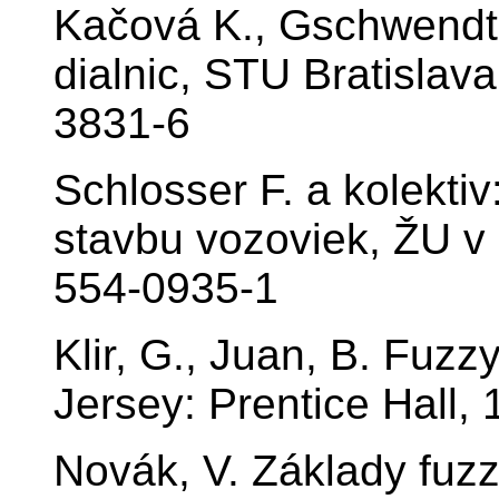
Kačová K., Gschwendt I
dialnic, STU Bratislav
3831-6
Schlosser F. a kolektiv
stavbu vozoviek, ŽU v 
554-0935-1
Klir, G., Juan, B. Fuz
Jersey: Prentice Hall,
Novák, V. Základy fuz