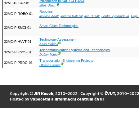
Introduction to SAP S/4 HANA
32ME-P-ISAP-01
Ⓖ
Miloš Ulman
Robotics
32MC-P-ROBO-01
Jindřich Adolf
,
Jaromír Doležal
,
Jan Husák
,
Lenka Vysloužilová
,
Olga
Smart Cities Technologies
32MC-P-SMCI-01
Technology Assessment
32MC-P-HVVT-01
Ⓖ
Karel Mráček
Telecommunication Systems and Technologies
32MC-P-KSYS-01
Ⓖ
Dušan Maga
Transportation Engineering Projects
32MC-P-PRDO-01
Ⓖ
Oldřich Bronec
Copyright ©
Jiří Kosek
, 2010–2022 | Copyright ©
ČVUT
, 2010–202
Hosted by
Výpočetní a informační centrum ČVUT