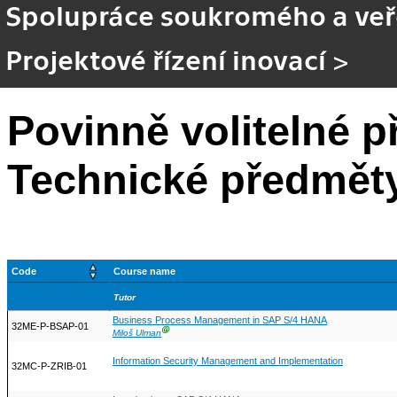
Spolupráce soukromého a ve
Projektové řízení inovací
>
Povinně volitelné p
Technické předmět
Code
Course name
Tutor
Business Process Management in SAP S/4 HANA
32ME-P-BSAP-01
Ⓖ
Miloš Ulman
Information Security Management and Implementation
32MC-P-ZRIB-01