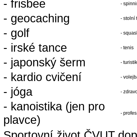
- frisbee
- spinn
- geocaching
- stolní
- golf
- squas
- irské tance
- tenis
- japonský šerm
- turisti
- kardio cvičení
- volejb
- jóga
- zdrav
- kanoistika (jen pro
- profe
plavce)
Sportovní život ČVUT dop