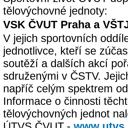
tělovýchovné jednoty:
VSK ČVUT Praha a VŠTJ
V jejich sportovních oddí
jednotlivce, kteří se zúča
soutěží a dalších akcí p
sdruženými v ČSTV. Jejic
napříč celým spektrem od
Informace o činnosti těch
tělovýchovných jednot na
ÚTVS ČVUT -
www.utvs.