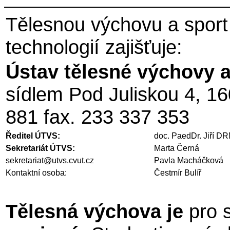
Tělesnou výchovu a sport
technologií zajišťuje:
Ústav tělesné výchovy 
sídlem Pod Juliskou 4, 16
881 fax. 233 337 353
Ředitel ÚTVS:
doc. PaedDr. Jiří D
Sekretariát ÚTVS:
Marta Černá
sekretariat@utvs.cvut.cz
Pavla Macháčková
Kontaktní osoba:
Čestmír Bulíř
Tělesná výchova je
pro s