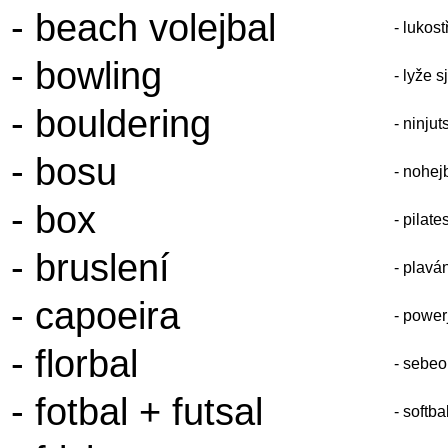
- beach volejbal
- lukost
- bowling
- lyže s
- bouldering
- ninjut
- bosu
- nohej
- box
- pilate
- bruslení
- plavá
- capoeira
- power
- florbal
- sebe
- fotbal + futsal
- softba