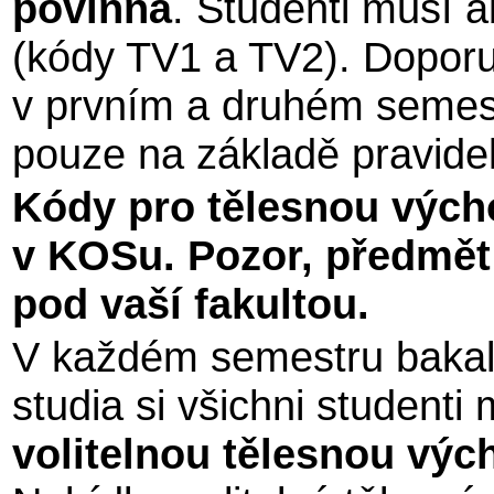
povinná
. Studenti musí 
(kódy TV1 a TV2). Dopor
v prvním a druhém semest
pouze na základě pravide
Kódy pro tělesnou výcho
v KOSu. Pozor, předmět
pod vaší fakultou.
V každém semestru bakal
studia si všichni student
volitelnou tělesnou výc