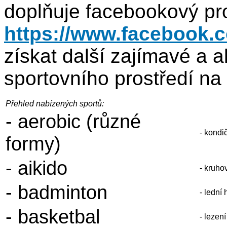
doplňuje facebookový pr
https://www.facebook.c
získat další zajímavé a a
sportovního prostředí n
Přehled nabízených sportů:
- aerobic (různé
- kondi
formy)
- aikido
- kruho
- badminton
- lední 
- basketbal
- lezen