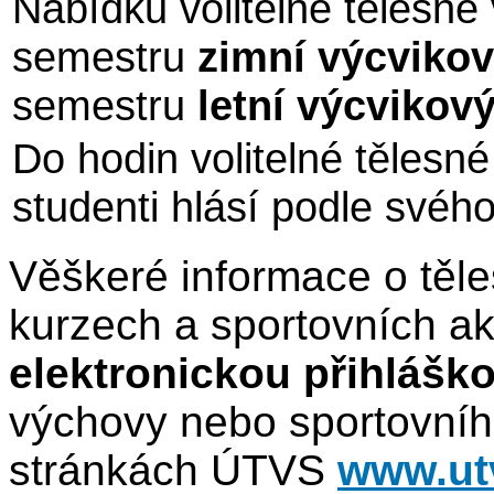
Nabídku volitelné tělesné
semestru
zimní výcvikov
semestru
letní výcvikov
Do hodin volitelné tělesn
studenti hlásí podle své
Věškeré informace o těl
kurzech a sportovních a
elektronickou přihlášk
výchovy nebo sportovníh
stránkách ÚTVS
www.ut