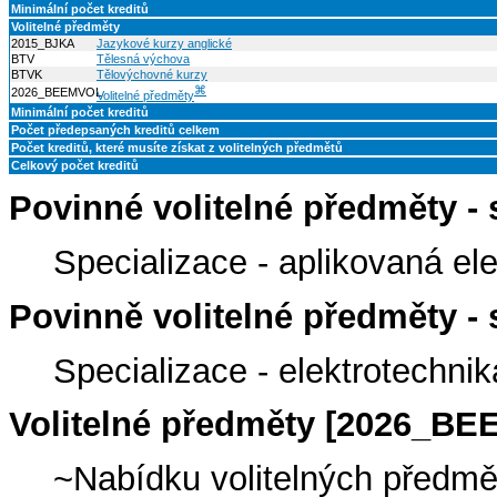
Minimální počet kreditů
Volitelné předměty
2015_BJKA
Jazykové kurzy anglické
BTV
Tělesná výchova
BTVK
Tělovýchovné kurzy
⌘
2026_BEEMVOL
Volitelné předměty
Minimální počet kreditů
Počet předepsaných kreditů celkem
Počet kreditů, které musíte získat z volitelných předmětů
Celkový počet kreditů
Povinné volitelné předměty 
Specializace - aplikovaná el
Povinně volitelné předměty 
Specializace - elektrotechn
Volitelné předměty [2026_B
~Nabídku volitelných předmě