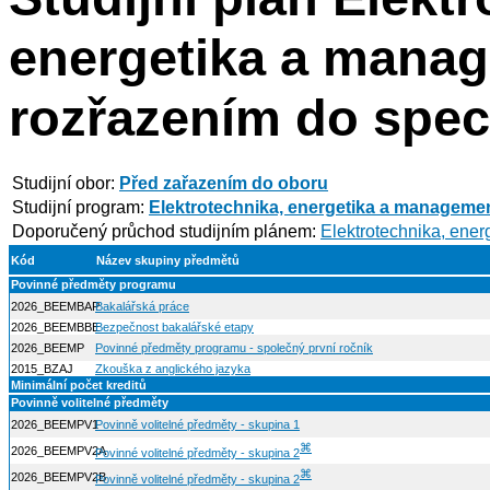
energetika a manag
rozřazením do speci
Studijní obor:
Před zařazením do oboru
Studijní program:
Elektrotechnika, energetika a manageme
Doporučený průchod studijním plánem:
Elektrotechnika, ener
Kód
Název skupiny předmětů
Povinné předměty programu
2026_BEEMBAP
Bakalářská práce
2026_BEEMBBE
Bezpečnost bakalářské etapy
2026_BEEMP
Povinné předměty programu - společný první ročník
2015_BZAJ
Zkouška z anglického jazyka
Minimální počet kreditů
Povinně volitelné předměty
2026_BEEMPV1
Povinně volitelné předměty - skupina 1
⌘
2026_BEEMPV2A
Povinné volitelné předměty - skupina 2
⌘
2026_BEEMPV2B
Povinně volitelné předměty - skupina 2