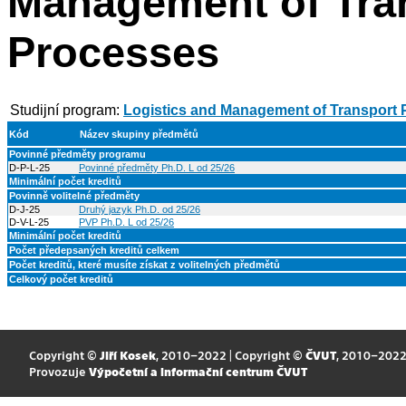
Management of Tra
Processes
Studijní program:
Logistics and Management of Transport
Kód
Název skupiny předmětů
Povinné předměty programu
D-P-L-25
Povinné předměty Ph.D. L od 25/26
Minimální počet kreditů
Povinně volitelné předměty
D-J-25
Druhý jazyk Ph.D. od 25/26
D-V-L-25
PVP Ph.D. L od 25/26
Minimální počet kreditů
Počet předepsaných kreditů celkem
Počet kreditů, které musíte získat z volitelných předmětů
Celkový počet kreditů
Copyright ©
Jiří Kosek
, 2010–2022 | Copyright ©
ČVUT
, 2010–202
Provozuje
Výpočetní a informační centrum ČVUT