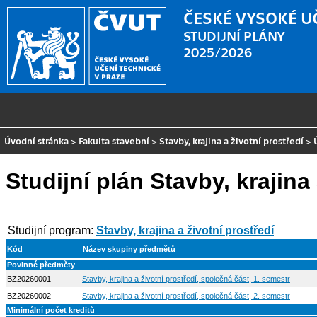
ČESKÉ VYSOKÉ U
STUDIJNÍ PLÁNY
2025/2026
Úvodní stránka
>
Fakulta stavební
>
Stavby, krajina a životní prostředí
>
Studijní plán Stavby, krajina
Studijní program:
Stavby, krajina a životní prostředí
Kód
Název skupiny předmětů
Povinné předměty
BZ20260001
Stavby, krajina a životní prostředí, společná část, 1. semestr
BZ20260002
Stavby, krajina a životní prostředí, společná část, 2. semestr
Minimální počet kreditů