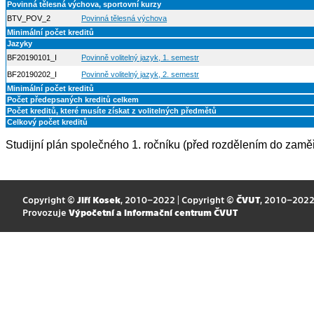
Povinná tělesná výchova, sportovní kurzy
BTV_POV_2
Povinná tělesná výchova
Minimální počet kreditů
Jazyky
BF20190101_I
Povinně volitelný jazyk, 1. semestr
BF20190202_I
Povinně volitelný jazyk, 2. semestr
Minimální počet kreditů
Počet předepsaných kreditů celkem
Počet kreditů, které musíte získat z volitelných předmětů
Celkový počet kreditů
Studijní plán společného 1. ročníku (před rozdělením do zam
Copyright ©
Jiří Kosek
, 2010–2022 | Copyright ©
ČVUT
, 2010–202
Provozuje
Výpočetní a informační centrum ČVUT