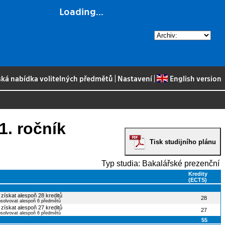
Loading...
ská nabídka volitelných předmětů
|
Nastavení
|
English version
1. ročník
Tisk studijního plánu
Typ studia: Bakalářské prezenční
Kredity
(ECTS)
 získat alespoň 28 kreditů
28
bsolvovat alespoň 6 předmětů
 získat alespoň 27 kreditů
27
bsolvovat alespoň 6 předmětů
55