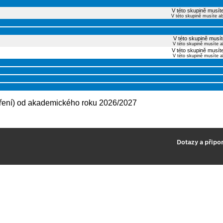
V této skupině musíte
V této skupině musíte a
V této skupině musít
V této skupině musíte a
V této skupině musíte
V této skupině musíte a
ěření) od akademického roku 2026/2027
2
Dotazy a připo