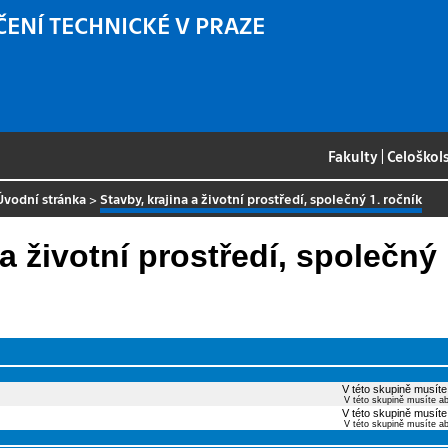
ČENÍ TECHNICKÉ V PRAZE
Fakulty
|
Celoškol
Úvodní stránka
>
Stavby, krajina a životní prostředí, společný 1. ročník
 a životní prostředí, společný 
V této skupině musíte
V této skupině musíte a
V této skupině musíte
V této skupině musíte a