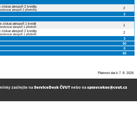
 získat alespoň 2 kredity
2
bsolvovat alespoň 2 předměty
2
e získat alespoň 1 kredit
1
bsolvovat alespoň 1 předmět
 získat alespoň 2 kredity
2
bsolvovat alespoň 1 předmět
3
60
0
60
Platnost dat k 7. 8. 2026
mínky zasílejte na
ServiceDesk ČVUT
nebo na
spravcekos@cvut.cz