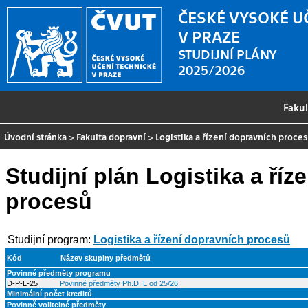
ČESKÉ VYSOKÉ U
V PRAZE
STUDIJNÍ PLÁNY
2025/2026
Faku
Úvodní stránka
>
Fakulta dopravní
>
Logistika a řízení dopravních proce
Studijní plán Logistika a říz
procesů
Studijní program:
Logistika a řízení dopravních procesů
Kód
Název skupiny předmětů
Povinné předměty programu
D-P-L-25
Povinné předměty Ph.D. L od 25/26
Minimální počet kreditů
Povinně volitelné předměty