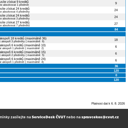
síte získat 9 kreditů
9
te absolvovat 1 předmět
síte získat 24 kreditů
24
te absolvovat 4 předměty
síte získat 24 kreditů
24
te absolvovat 3 předměty
síte získat 27 kreditů
27
te absolvovat 7 předmětů
84
alespoň 18 kreditů (maximálně 36)
18
t alespoň 3 předměty ( maximálně 6)
 alespoň 6 kreditů (maximálně 10)
6
at alespoň 1 předmět ( maximálně 2)
 alespoň 6 kreditů (maximálně 15)
6
t alespoň 2 předměty ( maximálně 5)
 alespoň 6 kreditů (maximálně 24)
6
at alespoň 1 předmět ( maximálně 4)
36
120
0
120
Platnost dat k 6. 8. 2026
mínky zasílejte na
ServiceDesk ČVUT
nebo na
spravcekos@cvut.cz