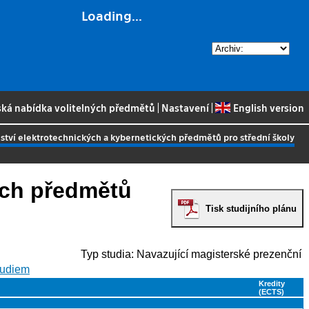
Loading...
ská nabídka volitelných předmětů
|
Nastavení
|
English version
lství elektrotechnických a kybernetických předmětů pro střední školy
kých předmětů
Tisk studijního plánu
Typ studia: Navazující magisterské prezenční
studiem
Kredity
(ECTS)