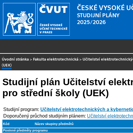
ČESKÉ VYSOKÉ U
STUDIJNÍ PLÁNY
2025/2026
Úvodní stránka
>
Fakulta elektrotechnická
>
Učitelství elektrotechnick
(UEK)
Studijní plán Učitelství ele
pro střední školy (UEK)
Studijní program:
Učitelství elektrotechnických a kybernet
Doporučený průchod studijním plánem:
Učitelství elektrotec
Kód
Název skupiny předmětů
Povinné předměty programu