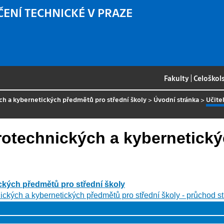
ČENÍ TECHNICKÉ V PRAZE
Fakulty
|
Celoškol
ých a kybernetických předmětů pro střední školy
>
Úvodní stránka
>
Učite
ktrotechnických a kybernetic
ických předmětů pro střední školy
hnických a kybernetických předmětů pro střední školy - průchod 