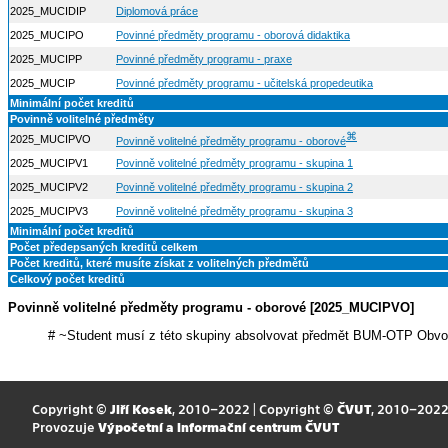
2025_MUCIDIP
Diplomová práce
2025_MUCIPO
Povinné předměty programu - oborová didaktika
2025_MUCIPP
Povinné předměty programu - praxe
2025_MUCIP
Povinné předměty programu - učitelská propedeutika
Minimální počet kreditů
Povinně volitelné předměty
⌘
2025_MUCIPVO
Povinně volitelné předměty programu - oborové
2025_MUCIPV1
Povinně volitelné předměty programu - skupina 1
2025_MUCIPV2
Povinně volitelné předměty programu - skupina 2
2025_MUCIPV3
Povinně volitelné předměty programu - skupina 3
Minimální počet kreditů
Počet předepsaných kreditů celkem
Počet kreditů, které musíte získat z volitelných předmětů
Celkový počet kreditů
Povinně volitelné předměty programu - oborové [2025_MUCIPVO]
# ~Student musí z této skupiny absolvovat předmět BUM-OTP Obvod
Copyright ©
Jiří Kosek
, 2010–2022 | Copyright ©
ČVUT
, 2010–202
Provozuje
Výpočetní a informační centrum ČVUT