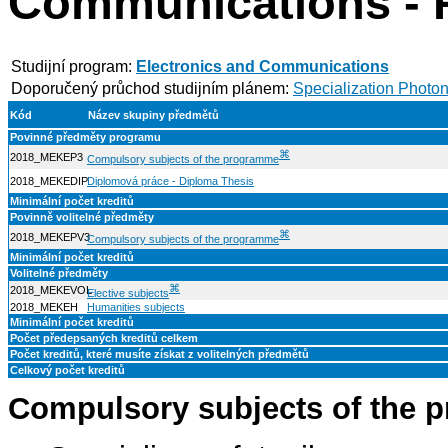
Communications - 
Studijní program:
Electronics and Communications
Doporučený průchod studijním plánem:
Specialization Photon
Kód
Název skupiny předmětů
Povinné předměty programu
⌘
2018_MEKEP3
Compulsory subjects of the programme
2018_MEKEDIP
Diplomová práce - Diploma Thesis
Minimální počet kreditů
Povinně volitelné předměty
⌘
2018_MEKEPV3
Compulsory subjects of the programme
Minimální počet kreditů
Volitelné předměty
⌘
2018_MEKEVOL
Elective subjects
2018_MEKEH
Humanities subjects
Minimální počet kreditů
Počet předepsaných kreditů celkem
Počet kreditů, které musíte získat z volitelných předmětů
Celkový počet kreditů
Compulsory subjects of the