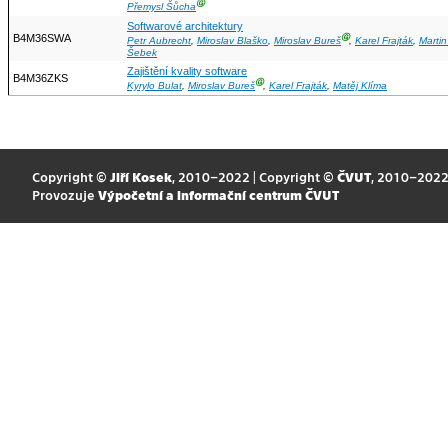
Ⓖ
Přemysl Šůcha
Softwarové architektury
B4M36SWA
Ⓖ
Petr Aubrecht
,
Miroslav Blaško
,
Miroslav Bureš
,
Karel Frajták
,
Marti
Šebek
Zajištění kvality software
B4M36ZKS
Ⓖ
Kyrylo Bulat
,
Miroslav Bureš
,
Karel Frajták
,
Matěj Klíma
Copyright ©
Jiří Kosek
, 2010–2022 | Copyright ©
ČVUT
, 2010–202
Provozuje
Výpočetní a informační centrum ČVUT