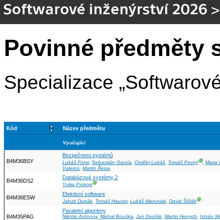
Softwarové inženýrství 2026
Povinné předměty s
Specializace „Softwarové
Kód
Název předmětu
Vyučující
Bezpečnost systémů
B4M36BSY
Ⓖ
Lukáš Forst
,
Sebastián García
,
Ondřej Lukáš
,
Tomáš Pevný
,
Maria 
Valeros
,
Martin Řepa
Databázové systémy 2
B4M36DS2
Ⓖ
Yuliia Prokop
Efektivní software
B4M36ESW
Ⓖ
Jakub Dupák
,
Tomáš Hauser
,
Lukáš Maruniak
,
David Šišlák
Paralelní algoritmy
B4M35PAG
Nikolai Antonov
,
Michal Bouška
,
Jan Dvořák
,
Martin Henych
,
István 