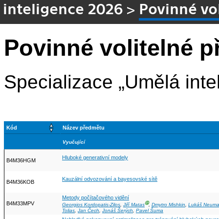
inteligence 2026
>
Povinné vo
Povinné volitelné p
Specializace „Umělá inte
Kód
Název předmětu
Vyučující
Hluboké generativní modely
B4M36HGM
Kauzální odvozování a bayesovské sítě
B4M36KOB
Metody počítačového vidění
B4M33MPV
Ⓖ
Georgios Kordopatis-Zilos
,
Jiří Matas
,
Dmytro Mishkin
,
Lukáš Neum
Tolias
,
Jan Čech
,
Jonáš Šerých
,
Pavel Šuma