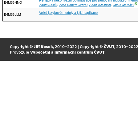
Nehladká nekonvexní optimalizace pro trénování hlubokých neuro
B4M36NNO
Ⓖ
Adam Bosák
,
Allen Robert Gehret
,
Andrii Kliachkin
,
Jakub Mareček
Velké jazykové modely a jejich aplikace
B4M36LLM
Copyright ©
Jiří Kosek
, 2010–2022 | Copyright ©
ČVUT
, 2010–202
Provozuje
Výpočetní a informační centrum ČVUT