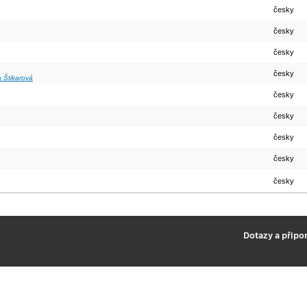
česky
česky
česky
česky
 Štikarová
česky
česky
česky
česky
česky
2
Dotazy a připo