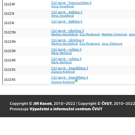
Cizí jazyk - francouzština 4
15JZ4F
Irena Veselková
Cizí jazyk - italština 3
15JZ3I
Irena Veselková
Cizí jazyk - italština 4
15JZ4I
Cizí jazyk - němčina 3
15JZ3N
Martina Navrátilová
,
Eva Rezlerová
,
Markéta Vojanová
,
Jana
Cizí jazyk - němčina 4
15JZ4N
Martina Navrátilová
,
Eva Rezlerová
,
Jana Štikarová
Cizí jazyk - ruština 3
15JZ3R
Marie Michlová
Cizí jazyk - ruština 4
15JZ4R
Marie Michlová
Cizí jazyk - španělština 3
15JZ3S
Zuzana Krinková
Cizí jazyk - španělština 4
15JZ4S
Ⓖ
Zuzana Krinková
Copyright ©
Jiří Kosek
, 2010–2022 | Copyright ©
ČVUT
, 2010–202
Provozuje
Výpočetní a informační centrum ČVUT