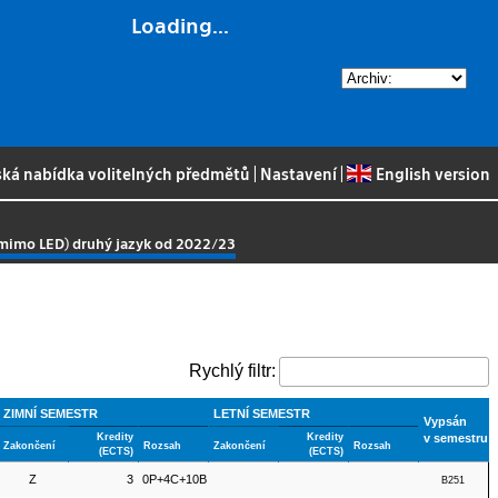
Loading...
ská nabídka volitelných předmětů
|
Nastavení
|
English version
(mimo LED) druhý jazyk od 2022/23
Rychlý filtr:
ZIMNÍ SEMESTR
LETNÍ SEMESTR
Vypsán
Kredity
Kredity
v semestru
Zakončení
Rozsah
Zakončení
Rozsah
(ECTS)
(ECTS)
Z
3
0P+4C+10B
B251