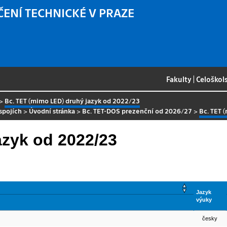
ČENÍ TECHNICKÉ V PRAZE
Fakulty
|
Celoškol
>
Bc. TET (mimo LED) druhý jazyk od 2022/23
spojích
>
Úvodní stránka
>
Bc. TET-DOS prezenční od 2026/27
>
Bc. TET 
azyk od 2022/23
Jazyk
výuky
česky