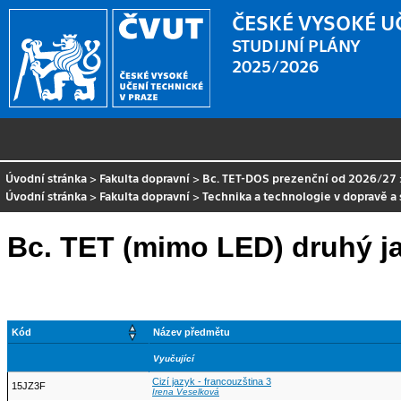
ČESKÉ VYSOKÉ U
STUDIJNÍ PLÁNY
2025/2026
Úvodní stránka
>
Fakulta dopravní
>
Bc. TET-DOS prezenční od 2026/27
Úvodní stránka
>
Fakulta dopravní
>
Technika a technologie v dopravě a 
Bc. TET (mimo LED) druhý j
Kód
Název předmětu
Vyučující
Cizí jazyk - francouzština 3
15JZ3F
Irena Veselková