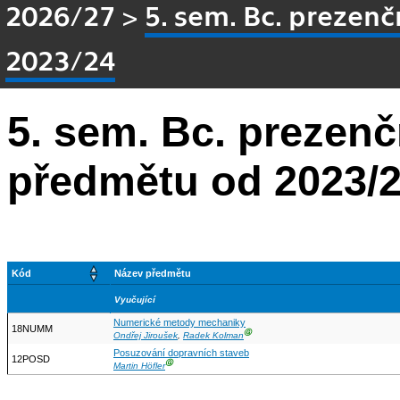
2026/27
>
5. sem. Bc. prezen
2023/24
5. sem. Bc. prezen
předmětu od 2023/
Kód
Název předmětu
Vyučující
Numerické metody mechaniky
18NUMM
Ⓖ
Ondřej Jiroušek
,
Radek Kolman
Posuzování dopravních staveb
12POSD
Ⓖ
Martin Höfler