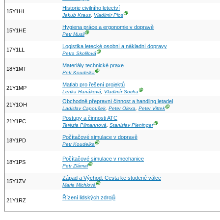
Historie civilního letectví
15Y1HL
Ⓖ
Jakub Kraus
,
Vladimír Plos
Hygiena práce a ergonomie v dopravě
15Y1HE
Ⓖ
Petr Musil
Logistika letecké osobní a nákladní dopravy
17Y1LL
Ⓖ
Petra Skolilová
Materiály technické praxe
18Y1MT
Ⓖ
Petr Koudelka
Matlab pro řešení projektů
21Y1MP
Ⓖ
Lenka Hanáková
,
Vladimír Socha
Obchodně přepravní činnost a handling letadel
21Y1OH
Ⓖ
Ladislav Capoušek
,
Peter Olexa
,
Peter Vittek
Postupy a činnosti ATC
21Y1PC
Ⓖ
Terézia Pilmannová
,
Stanislav Pleninger
Počítačové simulace v dopravě
18Y1PD
Ⓖ
Petr Koudelka
Počítačové simulace v mechanice
18Y1PS
Ⓖ
Petr Zlámal
Západ a Východ: Cesta ke studené válce
15Y1ZV
Ⓖ
Marie Michlová
Řízení lidských zdrojů
21Y1RZ