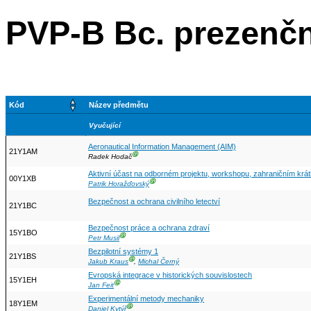
PVP-B Bc. prezenčn
Kód
Název předmětu
Vyučující
Aeronautical Information Management (AIM)
21Y1AM
Ⓖ
Radek Hodač
Aktivní účast na odborném projektu, workshopu, zahraničním kr
00Y1XB
Ⓖ
Patrik Horažďovský
Bezpečnost a ochrana civilního letectví
21Y1BC
Bezpečnost práce a ochrana zdraví
15Y1BO
Ⓖ
Petr Musil
Bezpilotní systémy 1
21Y1BS
Ⓖ
Jakub Kraus
,
Michal Černý
Evropská integrace v historických souvislostech
15Y1EH
Ⓖ
Jan Feit
Experimentální metody mechaniky
18Y1EM
Ⓖ
Daniel Kytýř