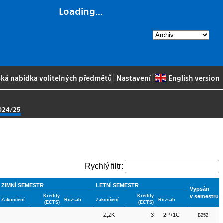
Loading...
ská nabídka volitelných předmětů
|
Nastavení
|
English version
2024/25
Rychlý filtr:
ZIMNÍ SEMESTR
LETNÍ SEMESTR
Vypsán
Kredity
Kredity
v semestru
Zakončení
Rozsah
Zakončení
Rozsah
(ECTS)
(ECTS)
Z,ZK
3
2P+1C
B252