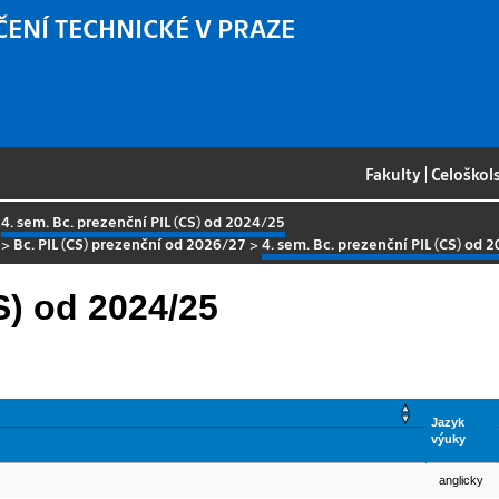
ČENÍ TECHNICKÉ V PRAZE
Fakulty
|
Celoškol
>
4. sem. Bc. prezenční PIL (CS) od 2024/25
>
Bc. PIL (CS) prezenční od 2026/27
>
4. sem. Bc. prezenční PIL (CS) od 
S) od 2024/25
Jazyk
výuky
anglicky