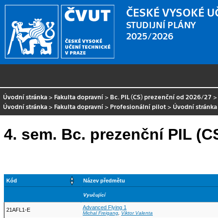
ČESKÉ VYSOKÉ U
STUDIJNÍ PLÁNY
2025/2026
Úvodní stránka
>
Fakulta dopravní
>
Bc. PIL (CS) prezenční od 2026/27
Úvodní stránka
>
Fakulta dopravní
>
Profesionální pilot
>
Úvodní stránka
4. sem. Bc. prezenční PIL (C
Kód
Název předmětu
Vyučující
Advanced Flying 1
21AFL1-E
Michal Freigang
,
Viktor Valenta