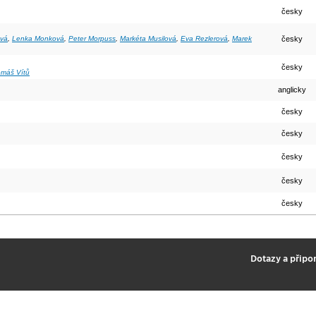
česky
ová
,
Lenka Monková
,
Peter Morpuss
,
Markéta Musilová
,
Eva Rezlerová
,
Marek
česky
česky
omáš Vítů
anglicky
česky
česky
česky
česky
česky
2
Dotazy a připo