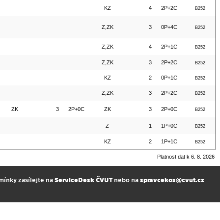
KZ
4
2P+2C
B252
Z,ZK
3
0P+4C
B252
Z,ZK
4
2P+1C
B252
Z,ZK
3
2P+2C
B252
KZ
2
0P+1C
B252
Z,ZK
3
2P+2C
B252
ZK
3
2P+0C
ZK
3
2P+0C
B252
Z
1
1P+0C
B252
KZ
2
1P+1C
B252
Platnost dat k 6. 8. 2026
mínky zasílejte na
ServiceDesk ČVUT
nebo na
spravcekos@cvut.cz