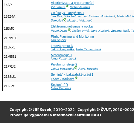
Algoritmizace a programování
14AP
Ⓖ
Vít Fábera
,
Michal Jeřábek
Cizí jazyk - angličtina 4
15JZ4A
Jan Feit
,
Jitka Heřmanová
,
Barbora Horáčková
,
Marie Michl
Ⓖ
Tomeček
,
Markéta Vojanová
Elektromagnetismus a optika
11EMO
Ⓖ
Pavel Demo
,
Oldřich Hykš
,
Jana Kuklová
,
Zuzana Malá
,
T
Flight Planning and Monitoring
21PML-E
Ota Hajzler
Letová praxe 3
21LPX3
Jakub Hospodka
,
Iveta Kameníková
Meteorologie 1
21MEE1
Iveta Kameníková
Palubní přístroje 2
21PRJ2
Ⓖ
Jakub Hospodka
,
Pavel Hovorka
Seminář k bakalářské práci 1
21SBU1
Ⓖ
Lenka Hanáková
Spojení IFR
21IFRC
Milan Kameník
Copyright ©
Jiří Kosek
, 2010–2022 | Copyright ©
ČVUT
, 2010–202
Provozuje
Výpočetní a informační centrum ČVUT