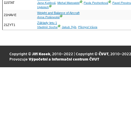
Ⓖ
Ⓖ
11STAT
Jana Kuklová
,
Michal Matowicki
,
Pavla Pecherková
,
Pavel Provins
Ⓖ
Uglickich
Weight and Balance of Aircraft
21HAV-E
Ⓖ
Anna Polánecká
Základy letu 1
21ZYT1
Ⓖ
Vladimír Socha
,
Jakub Trýb
,
Přemysl Vávra
Copyright ©
Jiří Kosek
, 2010–2022 | Copyright ©
ČVUT
, 2010–202
Provozuje
Výpočetní a informační centrum ČVUT