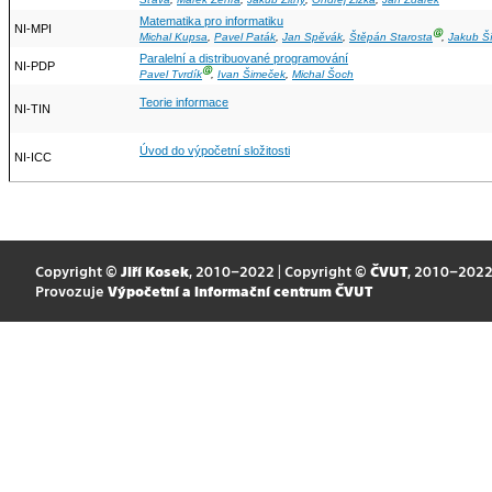
Matematika pro informatiku
NI-MPI
Ⓖ
Michal Kupsa
,
Pavel Paták
,
Jan Spěvák
,
Štěpán Starosta
,
Jakub Ší
Paralelní a distribuované programování
NI-PDP
Ⓖ
Pavel Tvrdík
,
Ivan Šimeček
,
Michal Šoch
Teorie informace
NI-TIN
Úvod do výpočetní složitosti
NI-ICC
Copyright ©
Jiří Kosek
, 2010–2022 | Copyright ©
ČVUT
, 2010–202
Provozuje
Výpočetní a informační centrum ČVUT