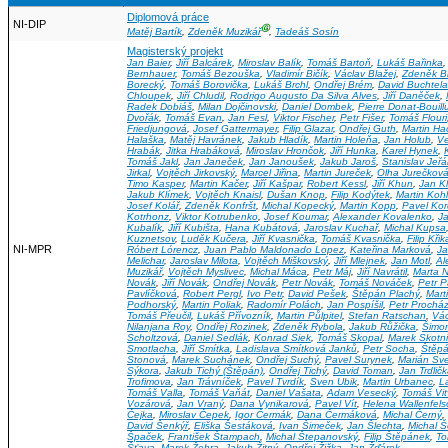
Diplomová práce
NI-DIP
Ⓖ
Matěj Bartík
,
Zdeněk Muzikář
,
Tadeáš Sosín
Magisterský projekt
Jan Baier
,
Jiří Balcárek
,
Miroslav Balík
,
Tomáš Bartoň
,
Lukáš Bařinka
Bernhauer
,
Tomáš Bezouška
,
Vladimír Bičík
,
Václav Blažej
,
Zdeněk B
Borecký
,
Tomáš Borovička
,
Lukáš Brchl
,
Ondřej Brém
,
David Buchtela
Chloupek
,
Jiří Chludil
,
Rodrigo Augusto Da Silva Alves
,
Jiří Daněček
,
Radek Dobiáš
,
Milan Dojčinovski
,
Daniel Dombek
,
Pierre Donat-Bouill
Dvořák
,
Tomáš Evan
,
Jan Fesl
,
Viktor Fischer
,
Petr Fišer
,
Tomáš Flouri
Friedjungová
,
Josef Gattermayer
,
Filip Glazar
,
Ondřej Guth
,
Martin H
Halaška
,
Matěj Havránek
,
Jakub Hladík
,
Martin Holeňa
,
Jan Holub
,
Ve
Hrabák
,
Jitka Hrabáková
,
Miroslav Hrončok
,
Jiří Hunka
,
Karel Hynek
,
Tomáš Jakl
,
Jan Janeček
,
Jan Janoušek
,
Jakub Jaroš
,
Stanislav Jeř
Jirkal
,
Vojtěch Jirkovský
,
Marcel Jiřina
,
Martin Jureček
,
Olha Jurečkov
Timo Kasper
,
Martin Kačer
,
Jiří Kašpar
,
Robert Kessl
,
Jiří Khun
,
Jan K
Jakub Klímek
,
Vojtěch Knaisl
,
Dušan Knop
,
Filip Kodýtek
,
Martin Kohl
Josef Kolář
,
Zdeněk Konfršt
,
Michal Kopecký
,
Martin Kopp
,
Pavel Kor
Kotrhonz
,
Viktor Kotrubenko
,
Josef Koumar
,
Alexander Kovalenko
,
J
Kubalík
,
Jiří Kubišta
,
Hana Kubátová
,
Jaroslav Kuchař
,
Michal Kupsa
Kuznetsov
,
Luděk Kučera
,
Jiří Kvasnička
,
Tomáš Kvasnička
,
Filip Kři
NI-MPR
Róbert Lórencz
,
Juan Pablo Maldonado Lopez
,
Kateřina Marková
,
Ja
Melichar
,
Jaroslav Milota
,
Vojtěch Miškovský
,
Jiří Mlejnek
,
Jan Motl
,
Al
Muzikář
,
Vojtěch Myslivec
,
Michal Máca
,
Petr Máj
,
Jiří Navrátil
,
Marta N
Novák
,
Jiří Novák
,
Ondřej Novák
,
Petr Novák
,
Tomáš Nováček
,
Petr 
Pavlíčková
,
Robert Pergl
,
Ivo Petr
,
David Pešek
,
Štěpán Plachý
,
Mart
Podhorský
,
Martin Poliak
,
Radomír Polách
,
Jan Pospíšil
,
Petr Prochá
Tomáš Přeučil
,
Lukáš Přívozník
,
Martin Půlpitel
,
Stefan Ratschan
,
Vá
Nilanjana Roy
,
Ondřej Rozinek
,
Zdeněk Rybola
,
Jakub Růžička
,
Šimon
Scholtzová
,
Daniel Sedlák
,
Konrad Siek
,
Tomáš Skopal
,
Marek Skotn
Smotlacha
,
Jiří Smítka
,
Ladislava Smítková Janků
,
Petr Socha
,
Štěpá
Stonová
,
Marek Suchánek
,
Ondřej Suchý
,
Pavel Surynek
,
Marián Sve
Sýkora
,
Jakub Tichý (Štěpán)
,
Ondřej Tichý
,
David Toman
,
Jan Trdlič
Trofimova
,
Jan Trávníček
,
Pavel Tvrdík
,
Sven Ubik
,
Martin Urbanec
,
L
Tomáš Valla
,
Tomáš Vaňát
,
Daniel Vašata
,
Adam Vesecký
,
Tomáš Vit
Vozárová
,
Jan Vraný
,
Dana Vynikarová
,
Pavel Vít
,
Helena Wallenfels
Čejka
,
Miroslav Čepek
,
Igor Čermák
,
Dana Čermáková
,
Michal Černý
,
David Šenkýř
,
Eliška Šestáková
,
Ivan Šimeček
,
Jan Šlechta
,
Michal 
Špaček
,
František Štampach
,
Michal Štepanovský
,
Filip Štěpánek
,
To
Šťava
,
Marek Žehra
,
Jakub Žitný
,
Ondřej Žižka
,
Jan Žďárek