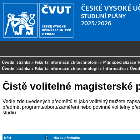
ČESKÉ VYSOKÉ U
STUDIJNÍ PLÁNY
2025/2026
Úvodní stránka
>
Fakulta informačních technologií
>
Mgr. specializace 
Úvodní stránka
>
Fakulta informačních technologií
>
Informatika
>
Úvod
Čistě volitelné magisterské 
Vedle zde uvedených předmětů si jako volitelný můžete zapsat k
předmět programu/oboru/zaměření nebo povinně volitelný před
studiu.
Kód
Název předmětu