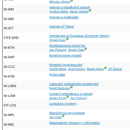
Ⓖ
Miroslav Skrbek
Internet a klasifikační metody
NI-IKM
Ⓖ
Vojtěch Bláha
,
Martin Holeňa
Internet a multimédia
NI-IAM
Internet of Things
NI-IOT
Introduction to European Economic History
FITE-EHD
Ⓖ
Tomáš Evan
Kombinatorická teorie her
NI-KTH
Ⓖ
Jan Pokorný
,
Tomáš Valla
Konečná teorie modelů
NI-FMT
Kreativní programování
NI-CCC
Ⓖ
Ondřej Brém
,
Josef Kortan
,
Radek Richtr
,
Jiří Šebele
Kybernalita
NI-KYB
Laboratoř statistického modelování
NI-LSM2
Ⓖ
Kamil Dedecius
Lineární optimalizace a metody
NI-LOM
Ⓖ
Dušan Knop
,
Jan Pokorný
Logistické systémy
FIT-LOS
Manažerská psychologie
NI-MPL
Ⓖ
Jan Fiala
Matematické struktury v informatice
NI-MSI