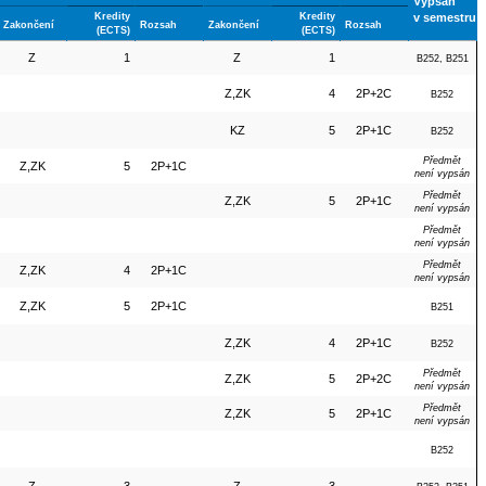
Vypsán
Kredity
Kredity
v semestru
Zakončení
Rozsah
Zakončení
Rozsah
(ECTS)
(ECTS)
Z
1
Z
1
B252, B251
Z,ZK
4
2P+2C
B252
KZ
5
2P+1C
B252
Předmět
Z,ZK
5
2P+1C
není vypsán
Předmět
Z,ZK
5
2P+1C
není vypsán
Předmět
není vypsán
Předmět
Z,ZK
4
2P+1C
není vypsán
Z,ZK
5
2P+1C
B251
Z,ZK
4
2P+1C
B252
Předmět
Z,ZK
5
2P+2C
není vypsán
Předmět
Z,ZK
5
2P+1C
není vypsán
B252