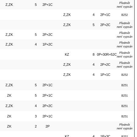
Předmět
Z,ZK
5
2P+1C
není vypsán
Z,ZK
4
2P+1C
B252
Předmět
Z,ZK
5
2P+2C
není vypsán
Předmět
Z,ZK
5
2P+2C
není vypsán
Předmět
Z,ZK
4
1P+2C
není vypsán
Předmět
KZ
8
0P+30R+52C
není vypsán
Předmět
Z,ZK
4
2P+2C
není vypsán
Z,ZK
4
1P+1C
B252
Z,ZK
5
2P+1C
B251
ZK
5
2P+1C
B251
Z,ZK
4
2P+2C
B251
ZK
3
2P+1C
B251
Předmět
ZK
2
2P
není vypsán
KZ
4
1P+3C
B252