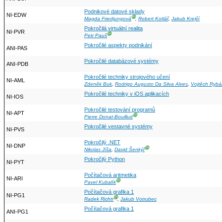
Podnikové datové sklady
NI-EDW
Ⓖ
Magda Friedjungová
,
Robert Kotlář
,
Jakub Krejčí
Pokročilá virtuální realita
NI-PVR
Ⓖ
Petr Pauš
Pokročilé aspekty podnikání
ANI-PAS
Pokročilé databázové systémy
ANI-PDB
Pokročilé techniky strojového učení
NI-AML
Zdeněk Buk
,
Rodrigo Augusto Da Silva Alves
,
Vojtěch Rybá
Pokročilé techniky v iOS aplikacích
NI-IOS
Pokročilé testování programů
NI-APT
Ⓖ
Pierre Donat-Bouillud
Pokročilé vestavné systémy
NI-PVS
Pokročilý .NET
NI-DNP
Ⓖ
Nikolas Jíša
,
David Šenkýř
Pokročilý Python
NI-PYT
Počítačová aritmetika
NI-ARI
Ⓖ
Pavel Kubalík
Počítačová grafika 1
NI-PG1
Ⓖ
Radek Richtr
,
Jakub Votrubec
Počítačová grafika 1
ANI-PG1