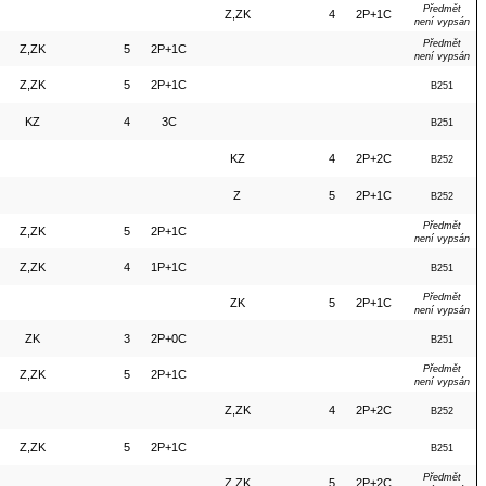
Předmět
Z,ZK
4
2P+1C
není vypsán
Předmět
Z,ZK
5
2P+1C
není vypsán
Z,ZK
5
2P+1C
B251
KZ
4
3C
B251
KZ
4
2P+2C
B252
Z
5
2P+1C
B252
Předmět
Z,ZK
5
2P+1C
není vypsán
Z,ZK
4
1P+1C
B251
Předmět
ZK
5
2P+1C
není vypsán
ZK
3
2P+0C
B251
Předmět
Z,ZK
5
2P+1C
není vypsán
Z,ZK
4
2P+2C
B252
Z,ZK
5
2P+1C
B251
Předmět
Z,ZK
5
2P+2C