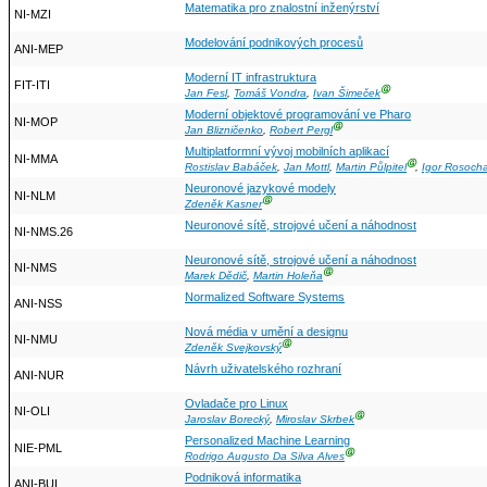
Matematika pro znalostní inženýrství
NI-MZI
Modelování podnikových procesů
ANI-MEP
Moderní IT infrastruktura
FIT-ITI
Ⓖ
Jan Fesl
,
Tomáš Vondra
,
Ivan Šimeček
Moderní objektové programování ve Pharo
NI-MOP
Ⓖ
Jan Blizničenko
,
Robert Pergl
Multiplatformní vývoj mobilních aplikací
NI-MMA
Ⓖ
Rostislav Babáček
,
Jan Mottl
,
Martin Půlpitel
,
Igor Rosoch
Neuronové jazykové modely
NI-NLM
Ⓖ
Zdeněk Kasner
Neuronové sítě, strojové učení a náhodnost
NI-NMS.26
Neuronové sítě, strojové učení a náhodnost
NI-NMS
Ⓖ
Marek Dědič
,
Martin Holeňa
Normalized Software Systems
ANI-NSS
Nová média v umění a designu
NI-NMU
Ⓖ
Zdeněk Svejkovský
Návrh uživatelského rozhraní
ANI-NUR
Ovladače pro Linux
NI-OLI
Ⓖ
Jaroslav Borecký
,
Miroslav Skrbek
Personalized Machine Learning
NIE-PML
Ⓖ
Rodrigo Augusto Da Silva Alves
Podniková informatika
ANI-BUI