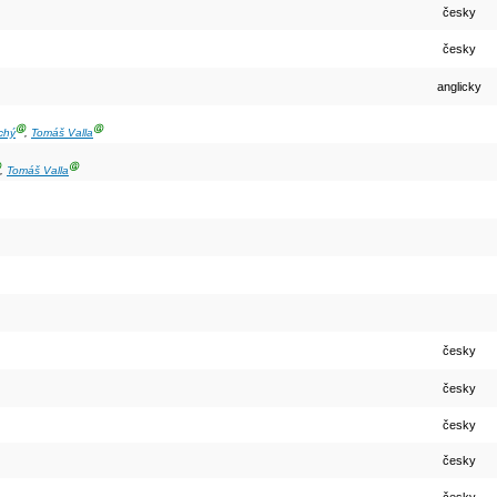
česky
česky
anglicky
Ⓖ
Ⓖ
chý
,
Tomáš Valla
Ⓖ
,
Tomáš Valla
česky
česky
česky
česky