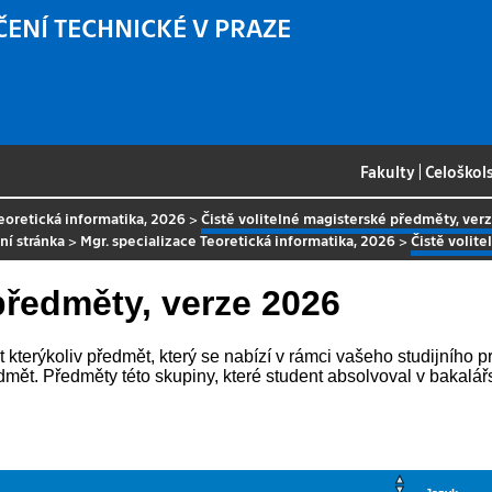
ČENÍ TECHNICKÉ V PRAZE
Fakulty
|
Celoškol
Teoretická informatika, 2026
>
Čistě volitelné magisterské předměty, ver
ní stránka
>
Mgr. specializace Teoretická informatika, 2026
>
Čistě volit
předměty, verze 2026
terýkoliv předmět, který se nabízí v rámci vašeho studijního pr
mět. Předměty této skupiny, které student absolvoval v bakal