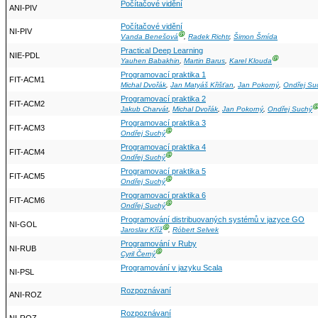
Počítačové vidění
ANI-PIV
Počítačové vidění
NI-PIV
Ⓖ
Vanda Benešová
,
Radek Richtr
,
Šimon Šmída
Practical Deep Learning
NIE-PDL
Ⓖ
Yauhen Babakhin
,
Martin Barus
,
Karel Klouda
Programovací praktika 1
FIT-ACM1
Michal Dvořák
,
Jan Matyáš Křišťan
,
Jan Pokorný
,
Ondřej Su
Programovací praktika 2
FIT-ACM2
Ⓖ
Jakub Charvát
,
Michal Dvořák
,
Jan Pokorný
,
Ondřej Suchý
Programovací praktika 3
FIT-ACM3
Ⓖ
Ondřej Suchý
Programovací praktika 4
FIT-ACM4
Ⓖ
Ondřej Suchý
Programovací praktika 5
FIT-ACM5
Ⓖ
Ondřej Suchý
Programovací praktika 6
FIT-ACM6
Ⓖ
Ondřej Suchý
Programování distribuovaných systémů v jazyce GO
NI-GOL
Ⓖ
Jaroslav Kříž
,
Róbert Selvek
Programování v Ruby
NI-RUB
Ⓖ
Cyril Černý
Programování v jazyku Scala
NI-PSL
Rozpoznávaní
ANI-ROZ
Rozpoznávaní