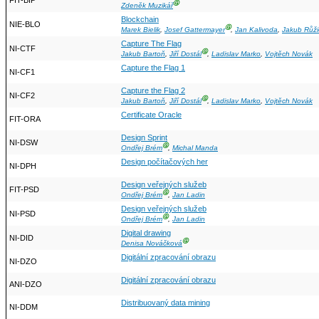
FIT-BIP
Ⓖ
Zdeněk Muzikář
Blockchain
NIE-BLO
Ⓖ
Marek Bielik
,
Josef Gattermayer
,
Jan Kalivoda
,
Jakub Růži
Capture The Flag
NI-CTF
Ⓖ
Jakub Bartoň
,
Jiří Dostál
,
Ladislav Marko
,
Vojtěch Novák
Capture the Flag 1
NI-CF1
Capture the Flag 2
NI-CF2
Ⓖ
Jakub Bartoň
,
Jiří Dostál
,
Ladislav Marko
,
Vojtěch Novák
Certificate Oracle
FIT-ORA
Design Sprint
NI-DSW
Ⓖ
Ondřej Brém
,
Michal Manda
Design počítačových her
NI-DPH
Design veřejných služeb
FIT-PSD
Ⓖ
Ondřej Brém
,
Jan Ladin
Design veřejných služeb
NI-PSD
Ⓖ
Ondřej Brém
,
Jan Ladin
Digital drawing
NI-DID
Ⓖ
Denisa Nováčková
Digitální zpracování obrazu
NI-DZO
Digitální zpracování obrazu
ANI-DZO
Distribuovaný data mining
NI-DDM