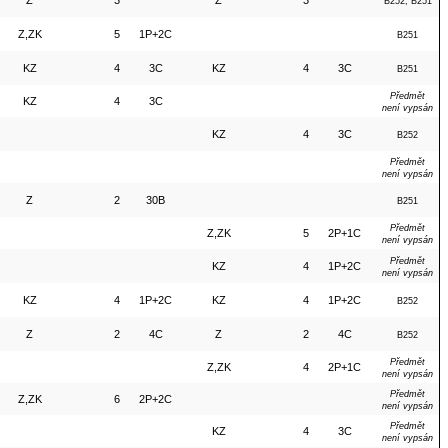
Z
3
Z
3
B252, B251
Z,ZK
5
1P+2C
B251
KZ
4
3C
KZ
4
3C
B251
Předmět
KZ
4
3C
není vypsán
KZ
4
3C
B252
Předmět
není vypsán
Z
2
30B
B251
Předmět
Z,ZK
5
2P+1C
není vypsán
Předmět
KZ
4
1P+2C
není vypsán
KZ
4
1P+2C
KZ
4
1P+2C
B252
Z
2
4C
Z
2
4C
B252
Předmět
Z,ZK
4
2P+1C
není vypsán
Předmět
Z,ZK
6
2P+2C
není vypsán
Předmět
KZ
4
3C
není vypsán