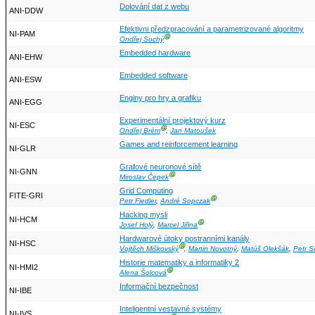
Dolování dat z webu
ANI-DDW
Efektivni předzpracování a parametrizované algoritmy
NI-PAM
Ⓖ
Ondřej Suchý
Embedded hardware
ANI-EHW
Embedded software
ANI-ESW
Enginy pro hry a grafiku
ANI-EGG
Experimentální projektový kurz
NI-ESC
Ⓖ
Ondřej Brém
,
Jan Matoušek
Games and reinforcement learning
NI-GLR
Grafové neuronové sítě
NI-GNN
Ⓖ
Miroslav Čepek
Grid Computing
FITE-GRI
Ⓖ
Petr Fiedler
,
André Sopczak
Hacking mysli
NI-HCM
Ⓖ
Josef Holý
,
Marcel Jiřina
Hardwarové útoky postranními kanály
NI-HSC
Ⓖ
Vojtěch Miškovský
,
Martin Novotný
,
Matúš Olekšák
,
Petr 
Historie matematiky a informatiky 2
NI-HMI2
Ⓖ
Alena Šolcová
Informační bezpečnost
NI-IBE
Inteligentní vestavné systémy
NI-IVS