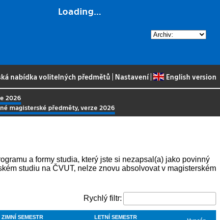
Loading...
ská nabídka volitelných předmětů
|
Nastavení
|
English version
ze 2026
elné magisterské předměty, verze 2026
ogramu a formy studia, který jste si nezapsal(a) jako povinný
ářském studiu na ČVUT, nelze znovu absolvovat v magisterském
Rychlý filtr:
ZIMNÍ SEMESTR
LETNÍ SEMESTR