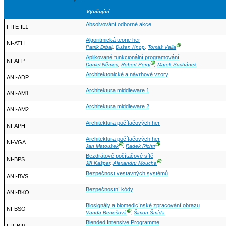
Vyučující
Absolvování odborné akce
FITE-IL1
Algoritmická teorie her
NI-ATH
Ⓖ
Patrik Drbal
,
Dušan Knop
,
Tomáš Valla
Aplikované funkcionální programování
NI-AFP
Ⓖ
Daniel Němec
,
Robert Pergl
,
Marek Suchánek
Architektonické a návrhové vzory
ANI-ADP
Architektura middleware 1
ANI-AM1
Architektura middleware 2
ANI-AM2
Architektura počítačových her
NI-APH
Architektura počítačových her
NI-VGA
Ⓖ
Ⓖ
Jan Matoušek
,
Radek Richtr
Bezdrátové počítačové sítě
NI-BPS
Ⓖ
Jiří Kašpar
,
Alexandru Moucha
Bezpečnost vestavných systémů
ANI-BVS
Bezpečnostní kódy
ANI-BKO
Biosignály a biomedicínské zpracování obrazu
NI-BSO
Ⓖ
Vanda Benešová
,
Šimon Šmída
Blended Intensive Programme