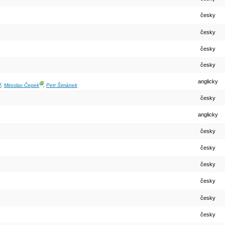
česky
česky
česky
česky
anglicky
Ⓖ
ř
,
Miroslav Čepek
,
Petr Šimánek
česky
anglicky
česky
česky
česky
česky
česky
česky