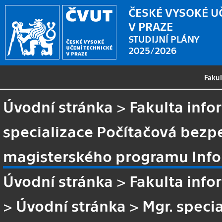
ČESKÉ VYSOKÉ U
V PRAZE
STUDIJNÍ PLÁNY
2025/2026
Faku
Úvodní stránka
>
Fakulta info
specializace Počítačová bezp
magisterského programu Info
Úvodní stránka
>
Fakulta info
>
Úvodní stránka
>
Mgr. speci