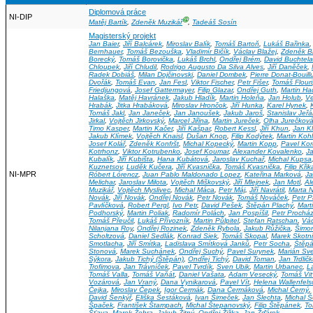
Diplomová práce
NI-DIP
Ⓖ
Matěj Bartík
,
Zdeněk Muzikář
,
Tadeáš Sosín
Magisterský projekt
Jan Baier
,
Jiří Balcárek
,
Miroslav Balík
,
Tomáš Bartoň
,
Lukáš Bařinka
Bernhauer
,
Tomáš Bezouška
,
Vladimír Bičík
,
Václav Blažej
,
Zdeněk B
Borecký
,
Tomáš Borovička
,
Lukáš Brchl
,
Ondřej Brém
,
David Buchtela
Chloupek
,
Jiří Chludil
,
Rodrigo Augusto Da Silva Alves
,
Jiří Daněček
,
Radek Dobiáš
,
Milan Dojčinovski
,
Daniel Dombek
,
Pierre Donat-Bouill
Dvořák
,
Tomáš Evan
,
Jan Fesl
,
Viktor Fischer
,
Petr Fišer
,
Tomáš Flouri
Friedjungová
,
Josef Gattermayer
,
Filip Glazar
,
Ondřej Guth
,
Martin H
Halaška
,
Matěj Havránek
,
Jakub Hladík
,
Martin Holeňa
,
Jan Holub
,
Ve
Hrabák
,
Jitka Hrabáková
,
Miroslav Hrončok
,
Jiří Hunka
,
Karel Hynek
,
Tomáš Jakl
,
Jan Janeček
,
Jan Janoušek
,
Jakub Jaroš
,
Stanislav Jeř
Jirkal
,
Vojtěch Jirkovský
,
Marcel Jiřina
,
Martin Jureček
,
Olha Jurečkov
Timo Kasper
,
Martin Kačer
,
Jiří Kašpar
,
Robert Kessl
,
Jiří Khun
,
Jan K
Jakub Klímek
,
Vojtěch Knaisl
,
Dušan Knop
,
Filip Kodýtek
,
Martin Kohl
Josef Kolář
,
Zdeněk Konfršt
,
Michal Kopecký
,
Martin Kopp
,
Pavel Kor
Kotrhonz
,
Viktor Kotrubenko
,
Josef Koumar
,
Alexander Kovalenko
,
J
Kubalík
,
Jiří Kubišta
,
Hana Kubátová
,
Jaroslav Kuchař
,
Michal Kupsa
Kuznetsov
,
Luděk Kučera
,
Jiří Kvasnička
,
Tomáš Kvasnička
,
Filip Kři
NI-MPR
Róbert Lórencz
,
Juan Pablo Maldonado Lopez
,
Kateřina Marková
,
Ja
Melichar
,
Jaroslav Milota
,
Vojtěch Miškovský
,
Jiří Mlejnek
,
Jan Motl
,
Al
Muzikář
,
Vojtěch Myslivec
,
Michal Máca
,
Petr Máj
,
Jiří Navrátil
,
Marta N
Novák
,
Jiří Novák
,
Ondřej Novák
,
Petr Novák
,
Tomáš Nováček
,
Petr 
Pavlíčková
,
Robert Pergl
,
Ivo Petr
,
David Pešek
,
Štěpán Plachý
,
Mart
Podhorský
,
Martin Poliak
,
Radomír Polách
,
Jan Pospíšil
,
Petr Prochá
Tomáš Přeučil
,
Lukáš Přívozník
,
Martin Půlpitel
,
Stefan Ratschan
,
Vá
Nilanjana Roy
,
Ondřej Rozinek
,
Zdeněk Rybola
,
Jakub Růžička
,
Šimon
Scholtzová
,
Daniel Sedlák
,
Konrad Siek
,
Tomáš Skopal
,
Marek Skotn
Smotlacha
,
Jiří Smítka
,
Ladislava Smítková Janků
,
Petr Socha
,
Štěpá
Stonová
,
Marek Suchánek
,
Ondřej Suchý
,
Pavel Surynek
,
Marián Sve
Sýkora
,
Jakub Tichý (Štěpán)
,
Ondřej Tichý
,
David Toman
,
Jan Trdlič
Trofimova
,
Jan Trávníček
,
Pavel Tvrdík
,
Sven Ubik
,
Martin Urbanec
,
L
Tomáš Valla
,
Tomáš Vaňát
,
Daniel Vašata
,
Adam Vesecký
,
Tomáš Vit
Vozárová
,
Jan Vraný
,
Dana Vynikarová
,
Pavel Vít
,
Helena Wallenfels
Čejka
,
Miroslav Čepek
,
Igor Čermák
,
Dana Čermáková
,
Michal Černý
,
David Šenkýř
,
Eliška Šestáková
,
Ivan Šimeček
,
Jan Šlechta
,
Michal 
Špaček
,
František Štampach
,
Michal Štepanovský
,
Filip Štěpánek
,
To
Šťava
,
Marek Žehra
,
Jakub Žitný
,
Ondřej Žižka
,
Jan Žďárek