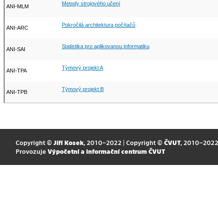
Metody strojového učení
ANI-MLM
Pokročilá architektura počítačů
ANI-ARC
Statistika pro aplikovanou informatiku
ANI-SAI
Týmový projekt A
ANI-TPA
Týmový projekt B
ANI-TPB
Copyright ©
Jiří Kosek
, 2010–2022 | Copyright ©
ČVUT
, 2010–202
Provozuje
Výpočetní a informační centrum ČVUT