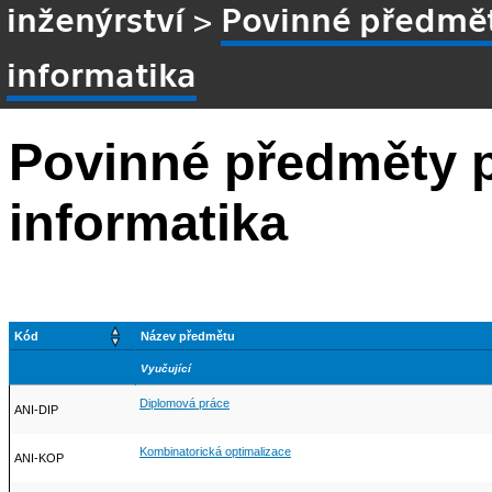
inženýrství
>
Povinné předmě
informatika
Povinné předměty 
informatika
Kód
Název předmětu
Vyučující
Diplomová práce
ANI-DIP
Kombinatorická optimalizace
ANI-KOP