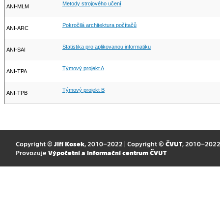
Metody strojového učení
ANI-MLM
Pokročilá architektura počítačů
ANI-ARC
Statistika pro aplikovanou informatiku
ANI-SAI
Týmový projekt A
ANI-TPA
Týmový projekt B
ANI-TPB
Copyright ©
Jiří Kosek
, 2010–2022 | Copyright ©
ČVUT
, 2010–202
Provozuje
Výpočetní a informační centrum ČVUT