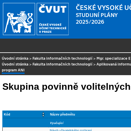
ČESKÉ VYSOKÉ U
STUDIJNÍ PLÁNY
2025/2026
Úvodní stránka
>
Fakulta informačních technologií
>
Mgr. specializace
Úvodní stránka
>
Fakulta informačních technologií
>
Aplikovaná inform
program ANI
Skupina povinně volitelnýc
Kód
Název předmětu
Vyučující
Návrh uživatelského rozhraní