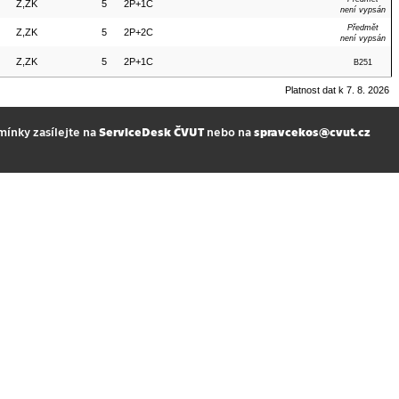
Z,ZK
5
2P+1C
není vypsán
Předmět
Z,ZK
5
2P+2C
není vypsán
Z,ZK
5
2P+1C
B251
Platnost dat k 7. 8. 2026
mínky zasílejte na
ServiceDesk ČVUT
nebo na
spravcekos@cvut.cz