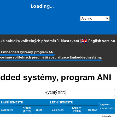
Loading...
ská nabídka volitelných předmětů
|
Nastavení
|
English version
ce Embedded systémy, program ANI
povinně volitelných předmětů specializace Embedded systémy,
edded systémy, program ANI
Rychlý filtr:
ZIMNÍ SEMESTR
LETNÍ SEMESTR
Vypsán
Kredity
Kredity
v semestru
Zakončení
Rozsah
Zakončení
Rozsah
(ECTS)
(ECTS)
Předmět