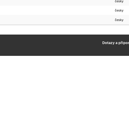
česky
česky
česky
2
Dotazy a připo