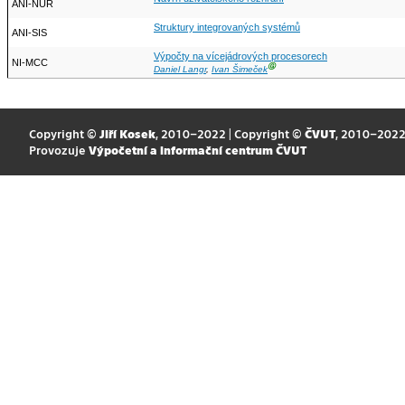
ANI-NUR
Struktury integrovaných systémů
ANI-SIS
Výpočty na vícejádrových procesorech
NI-MCC
Ⓖ
Daniel Langr
,
Ivan Šimeček
Copyright ©
Jiří Kosek
, 2010–2022 | Copyright ©
ČVUT
, 2010–202
Provozuje
Výpočetní a informační centrum ČVUT