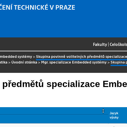
ČENÍ TECHNICKÉ V PRAZE
Fakulty
|
Celoškol
 Embedded systémy
>
Skupina povinně volitelných předmětů specializa
atika
>
Úvodní stránka
>
Mgr. specializace Embedded systémy
>
Skupina 
h předmětů specializace Emb
Jazyk
výuky