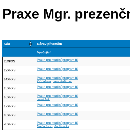
Praxe Mgr. prezenčn
Kód
Název předmětu
Vyučující
Praxe pro studijní program IS
11XPXS
Praxe pro studijní program IS
12XPXS
Praxe pro studijní program IS
14XPXS
Vít Fábera
,
Jana Kaliková
Praxe pro studijní program IS
15XPXS
Praxe pro studijní program IS
16XPXS
Josef Mík
Praxe pro studijní program IS
17XPXS
Praxe pro studijní program IS
18XPXS
Praxe pro studijní program IS
20XPXS
Martin Leso
,
Jiří Růžička