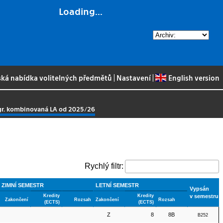
Loading...
ská nabídka volitelných předmětů
|
Nastavení
|
English version
gr. kombinovaná LA od 2025/26
Rychlý filtr:
ZIMNÍ SEMESTR
LETNÍ SEMESTR
Vypsán
Kredity
Kredity
v semestru
Zakončení
Rozsah
Zakončení
Rozsah
(ECTS)
(ECTS)
Z
8
8B
B252