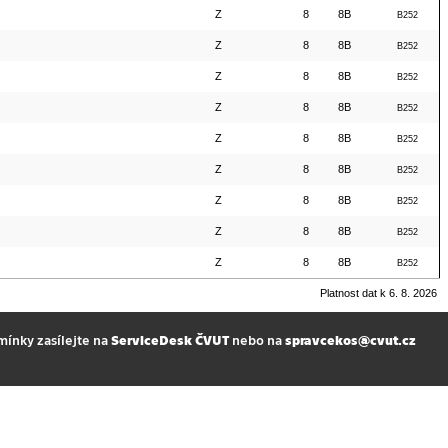
Z
8
8B
B252
Z
8
8B
B252
Z
8
8B
B252
Z
8
8B
B252
Z
8
8B
B252
Z
8
8B
B252
Z
8
8B
B252
Z
8
8B
B252
Z
8
8B
B252
Platnost dat k 6. 8. 2026
mínky zasílejte na
ServiceDesk ČVUT
nebo na
spravcekos@cvut.cz