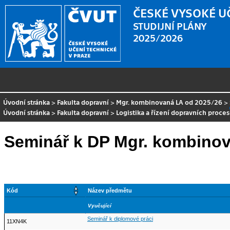
ČESKÉ VYSOKÉ U
STUDIJNÍ PLÁNY
2025/2026
Úvodní stránka
>
Fakulta dopravní
>
Mgr. kombinovaná LA od 2025/26
>
Úvodní stránka
>
Fakulta dopravní
>
Logistika a řízení dopravních proce
Seminář k DP Mgr. kombinov
Kód
Název předmětu
Vyučující
Seminář k diplomové práci
11XN4K