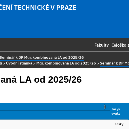
ČENÍ TECHNICKÉ V PRAZE
Fakulty
|
Celoškol
Seminář k DP Mgr. kombinovaná LA od 2025/26
sů
>
Úvodní stránka
>
Mgr. kombinovaná LA od 2025/26
>
Seminář k DP M
aná LA od 2025/26
Jazyk
výuky
česky