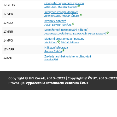
Geografie dopravních systémů
17GEDS
Ⓖ
Milan Kříž
,
Miroslav Marada
Integrace veřejné dopravy
17IVED
Ⓖ
Zdeněk Michl
,
Roman Štěrba
Kvalita v dopravě
17KLID
Ⓖ
Pavel Edvard Vančura
Manažerské rozhodování a řízení
17MRR
Ⓖ
Alexandra Dvořáčková
,
Daniel Pilát
,
Petra Skolilová
Moderní programovací postupy
14MPG
Ⓖ
Vít Fábera
,
Michal Jeřábek
Nákladní přeprava
17NAPR
Ⓖ
Roman Štěrba
Základy architektonického plánování
12ZAR
Karel Hájek
Copyright ©
Jiří Kosek
, 2010–2022 | Copyright ©
ČVUT
, 2010–202
Provozuje
Výpočetní a informační centrum ČVUT