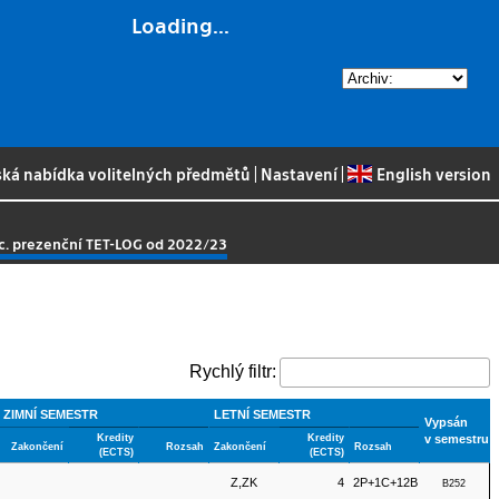
Loading...
ská nabídka volitelných předmětů
|
Nastavení
|
English version
Bc. prezenční TET-LOG od 2022/23
Rychlý filtr:
ZIMNÍ SEMESTR
LETNÍ SEMESTR
Vypsán
Kredity
Kredity
v semestru
Zakončení
Rozsah
Zakončení
Rozsah
(ECTS)
(ECTS)
Z,ZK
4
2P+1C+12B
B252