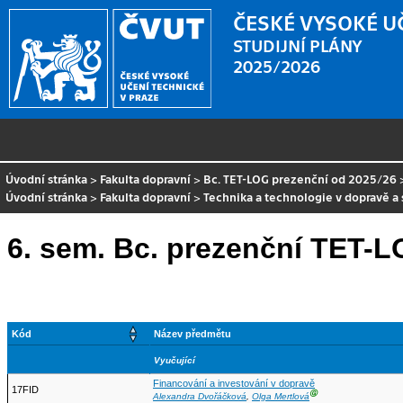
ČESKÉ VYSOKÉ U
STUDIJNÍ PLÁNY
2025/2026
Úvodní stránka
>
Fakulta dopravní
>
Bc. TET-LOG prezenční od 2025/26
Úvodní stránka
>
Fakulta dopravní
>
Technika a technologie v dopravě a 
6. sem. Bc. prezenční TET-
Kód
Název předmětu
Vyučující
Financování a investování v dopravě
17FID
Ⓖ
Alexandra Dvořáčková
,
Olga Mertlová