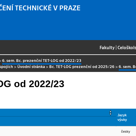
ČENÍ TECHNICKÉ V PRAZE
Fakulty
|
Celoškol
>
6. sem. Bc. prezenční TET-LOG od 2022/23
spojích
>
Úvodní stránka
>
Bc. TET-LOG prezenční od 2025/26
>
6. sem. 
LOG od 2022/23
Jazyk
výuky
česky