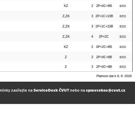
KZ
2
2P+0C+8B
B252
Z,ZK
3
2P+1C+10B
B252
Z,ZK
3
2P+1C+10B
B252
Z,ZK
4
2P+2C
B252
KZ
2
0P+2C+8B
B252
Z
2
2P+0C+8B
B252
Z
3
2P+0C+8B
B252
Platnost dat k 6. 8. 2026
mínky zasílejte na
ServiceDesk ČVUT
nebo na
spravcekos@cvut.cz