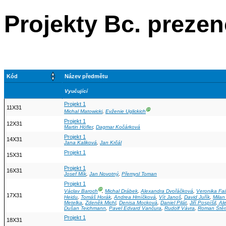
Projekty Bc. prezen
Kód
Název předmětu
Vyučující
Projekt 1
11X31
Ⓖ
Michal Matowicki
,
Evženie Uglickich
Projekt 1
12X31
Martin Höfler
,
Dagmar Kočárková
Projekt 1
14X31
Jana Kaliková
,
Jan Krčál
Projekt 1
15X31
Projekt 1
16X31
Josef Mík
,
Jan Novotný
,
Přemysl Toman
Projekt 1
Ⓖ
Václav Baroch
,
Michal Drábek
,
Alexandra Dvořáčková
,
Veronika Fai
17X31
Heidu
,
Tomáš Horák
,
Andrea Hrníčková
,
Vít Janoš
,
David Juřík
,
Milan
Metelka
,
Zdeněk Michl
,
Denisa Mocková
,
Daniel Pilát
,
Jiří Pospíšil
,
Al
Dušan Teichmann
,
Pavel Edvard Vančura
,
Rudolf Vávra
,
Roman Štěr
Projekt 1
18X31