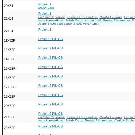
Projekt 1
20X31
Martin Leso
Projekt 1
Ladislav Capoušek
,
Kateřina Grötschelová
,
Natalja Guskova
,
Lenka 
21X31
Iveta Kameníková
,
Jakub Kraus
,
Andrej Lališ
,
Terézia Pilmannová
,
St
Jakub Steiner
,
Slobodan Stojić
,
Peter Vittek
Projekt 1
22X31
Projekt 2 PIL-CS
11X32P
Projekt 2 PIL-CS
12X32P
Projekt 2 PIL-CS
14X32P
Projekt 2 PIL-CS
15X32P
Projekt 2 PIL-CS
16X32P
Projekt 2 PIL-CS
17X32P
Projekt 2 PIL-CS
18X32P
Projekt 2 PIL-CS
20X32P
Projekt 2 PIL-CS
21X32P
Ladislav Capoušek
,
Kateřina Grötschelová
,
Natalja Guskova
,
Lenka 
Iveta Kameníková
,
Jakub Kraus
,
Terézia Pilmannová
,
Vladimír Socha
Projekt 2 PIL-CS
22X32P