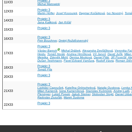
Projekt 3
11X33
Michal Matowicki
Projekt 3
12X33
Martin Höfler
,
Josef Kocourek
,
Dagmar Kočárková
,
Ivo Novotný
,
Tomá
Projekt 3
14X33
Jana Kaliková
,
Jan Krčál
Projekt 3
15X33
Projekt 3
16X33
Petr Bouchner
,
Dmitrij Rožděstvenský
Projekt 3
Ⓖ
Václav Baroch
,
Michal Drábek
,
Alexandra Dvořáčková
,
Veronika Fai
17X33
Heidu
,
Tomáš Horák
,
Andrea Hrníčková
,
Vít Janoš
,
David Juřík
,
Milan
Metelka
,
Zdeněk Michl
,
Denisa Mocková
,
Daniel Pilát
,
Jiří Pospíšil
,
Al
Dušan Teichmann
,
Pavel Edvard Vančura
,
Rudolf Vávra
,
Roman Štěr
Projekt 3
18X33
Tomáš Fíla
Projekt 3
20X33
Projekt 3
Ladislav Capoušek
,
Kateřina Grötschelová
,
Natalja Guskova
,
Lenka 
21X33
Milan Kameník
,
Iveta Kameníková
,
Stanislav Kušmírek
,
Andrej Lališ
,
Pleninger
,
Lukáš Popek
,
Jakub Steiner
,
Slobodan Stojić
,
Daniel Urba
Radoslav Zozuľák
,
Marek Šudoma
Projekt 3
22X33