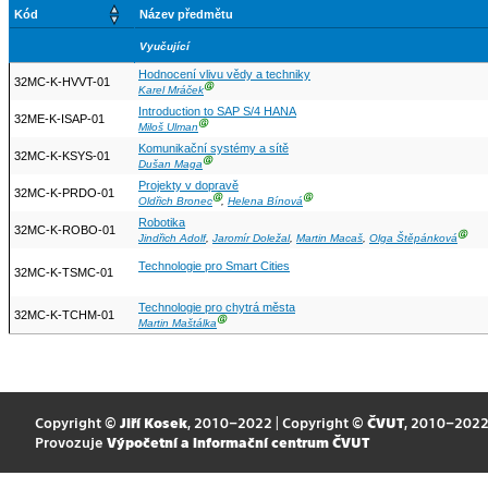
Kód
Název předmětu
Vyučující
Hodnocení vlivu vědy a techniky
32MC-K-HVVT-01
Ⓖ
Karel Mráček
Introduction to SAP S/4 HANA
32ME-K-ISAP-01
Ⓖ
Miloš Ulman
Komunikační systémy a sítě
32MC-K-KSYS-01
Ⓖ
Dušan Maga
Projekty v dopravě
32MC-K-PRDO-01
Ⓖ
Ⓖ
Oldřich Bronec
,
Helena Bínová
Robotika
32MC-K-ROBO-01
Ⓖ
Jindřich Adolf
,
Jaromír Doležal
,
Martin Macaš
,
Olga Štěpánková
Technologie pro Smart Cities
32MC-K-TSMC-01
Technologie pro chytrá města
32MC-K-TCHM-01
Ⓖ
Martin Maštálka
Copyright ©
Jiří Kosek
, 2010–2022 | Copyright ©
ČVUT
, 2010–202
Provozuje
Výpočetní a informační centrum ČVUT