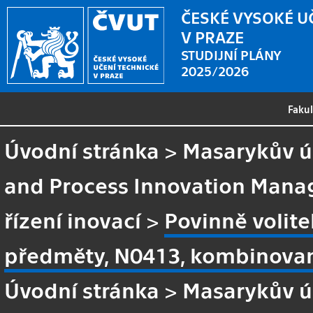
ČESKÉ VYSOKÉ U
V PRAZE
STUDIJNÍ PLÁNY
2025/2026
Faku
Úvodní stránka
>
Masarykův ús
and Process Innovation Man
řízení inovací
>
Povinně volit
předměty, N0413, kombinova
Úvodní stránka
>
Masarykův ús