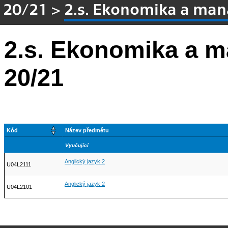
20/21
>
2.s. Ekonomika a ma
2.s. Ekonomika a 
20/21
Kód
Název předmětu
Vyučující
Anglický jazyk 2
U04L2111
Anglický jazyk 2
U04L2101