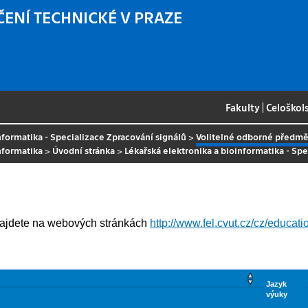
ČENÍ TECHNICKÉ V PRAZE
Fakulty
|
Celoškol
nformatika - Specializace Zpracování signálů
>
Volitelné odborné předmě
nformatika
>
Úvodní stránka
>
Lékařská elektronika a bioinformatika - Sp
najdete na webových stránkách
http://www.fel.cvut.cz/cz/educati
Jazyk
výuky