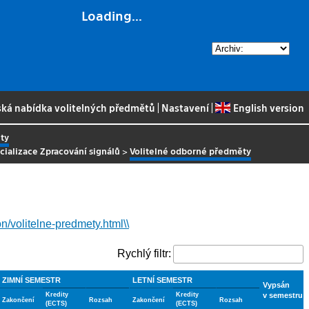
Loading...
ská nabídka volitelných předmětů
|
Nastavení
|
English version
ty
ecializace Zpracování signálů
>
Volitelné odborné předměty
on/volitelne-predmety.html\\
Rychlý filtr:
ZIMNÍ SEMESTR
LETNÍ SEMESTR
Vypsán
Kredity
Kredity
v semestru
Zakončení
Rozsah
Zakončení
Rozsah
(ECTS)
(ECTS)