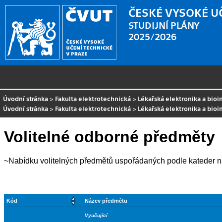
ČESKÉ VYSOKÉ U
STUDIJNÍ PLÁNY
2025/2026
Úvodní stránka
>
Fakulta elektrotechnická
>
Lékařská elektronika a bioi
Úvodní stránka
>
Fakulta elektrotechnická
>
Lékařská elektronika a bioi
Volitelné odborné předměty
~Nabídku volitelných předmětů uspořádaných podle kateder 
Kód
Název předmětu
Vyučující