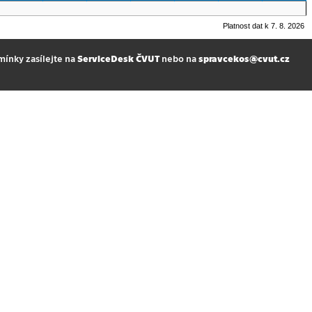
Platnost dat k 7. 8. 2026
mínky zasílejte na
ServiceDesk ČVUT
nebo na
spravcekos@cvut.cz