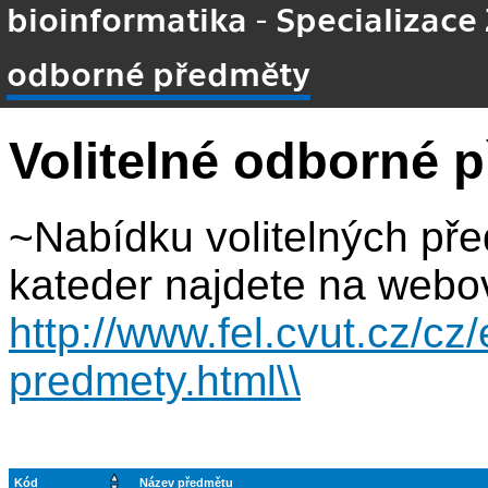
bioinformatika - Specializace
odborné předměty
Volitelné odborné 
~Nabídku volitelných př
kateder najdete na webo
http://www.fel.cvut.cz/cz/
predmety.html\\
Kód
Název předmětu