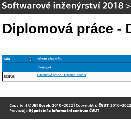
Softwarové inženýrství 2018
Diplomová práce - 
Kód
Název předmětu
Vyučující
Diplomová práce - Diploma Thesis
BDIP25
Copyright ©
Jiří Kosek
, 2010–2022 | Copyright ©
ČVUT
, 2010–202
Provozuje
Výpočetní a informační centrum ČVUT