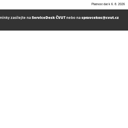
Platnost dat k 6. 8. 2026
mínky zasílejte na
ServiceDesk ČVUT
nebo na
spravcekos@cvut.cz