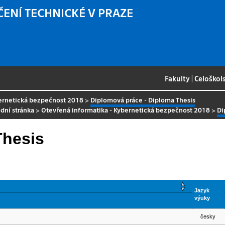
ČENÍ TECHNICKÉ V PRAZE
Fakulty
|
Celoškol
bernetická bezpečnost 2018
>
Diplomová práce - Diploma Thesis
dní stránka
>
Otevřená informatika - Kybernetická bezpečnost 2018
>
Di
Thesis
Jazyk
výuky
česky