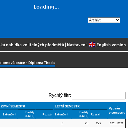
Loading...
ská nabídka volitelných předmětů
|
Nastavení
|
English version
plomová práce - Diploma Thesis
Rychlý filtr:
ZIMNÍ SEMESTR
LETNÍ SEMESTR
Vypsán
Kredity
Kredity
v semestru
Zakončení
Rozsah
Zakončení
Rozsah
(ECTS)
(ECTS)
Z
25
22s
B251, B252