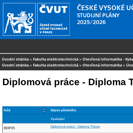
ČESKÉ VYSOKÉ U
STUDIJNÍ PLÁNY
2025/2026
Úvodní stránka
>
Fakulta elektrotechnická
>
Otevřená informatika - Ky
Úvodní stránka
>
Fakulta elektrotechnická
>
Otevřená informatika
>
Úvo
Diplomová práce - Diploma 
Kód
Název předmětu
Vyučující
Diplomová práce - Diploma Thesis
BDIP25