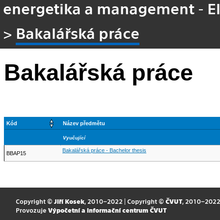
energetika a management - E
>
Bakalářská práce
Bakalářská práce
Kód
Název předmětu
Vyučující
Bakalářská práce - Bachelor thesis
BBAP15
Copyright ©
Jiří Kosek
, 2010–2022 | Copyright ©
ČVUT
, 2010–202
Provozuje
Výpočetní a informační centrum ČVUT