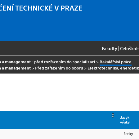
ČENÍ TECHNICKÉ V PRAZE
Fakulty
|
Celoškol
a a management - před rozřazením do specializací
>
Bakalářská práce
ka a management
>
Před zařazením do oboru
>
Elektrotechnika, energeti
Jazyk
výuky
česky