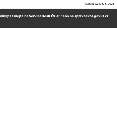
Platnost dat k 8. 8. 2026
mínky zasílejte na
ServiceDesk ČVUT
nebo na
spravcekos@cvut.cz