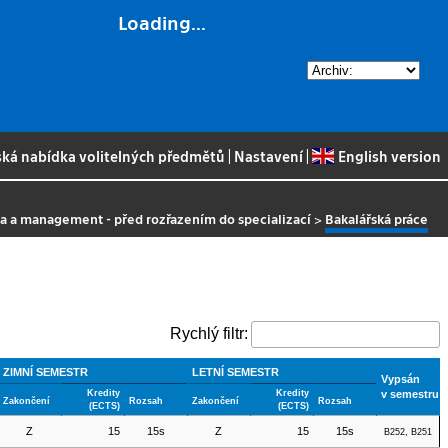
Loading...
ská nabídka volitelných předmětů
|
Nastavení
|
English version
ka a management - před rozřazením do specializací
>
Bakalářská práce
Rychlý filtr:
ZIMNÍ SEMESTR
LETNÍ SEMESTR
Vypsán
Kredity
Kredity
v semestru
Zakončení
Rozsah
Zakončení
Rozsah
(ECTS)
(ECTS)
Z
15
15s
Z
15
15s
B252, B251