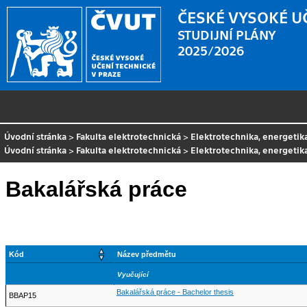
ČESKÉ VYSOKÉ U
STUDIJNÍ PLÁNY
2025/2026
Úvodní stránka
>
Fakulta elektrotechnická
>
Elektrotechnika, energetik
Úvodní stránka
>
Fakulta elektrotechnická
>
Elektrotechnika, energeti
Bakalářská práce
Kód
Název předmětu
Vyučující
Bakalářská práce - Bachelor thesis
BBAP15