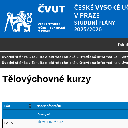
ČESKÉ VYSOKÉ U
V PRAZE
STUDIJNÍ PLÁNY
2025/2026
Faku
Úvodní stránka
>
Fakulta elektrotechnická
>
Otevřená informatika - So
Úvodní stránka
>
Fakulta elektrotechnická
>
Otevřená informatika
>
Úvo
Tělovýchovné kurzy
Kód
Název předmětu
Vyučující
Tělovýchovný kurz
TVKLV