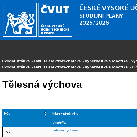
ČESKÉ VYSOKÉ U
STUDIJNÍ PLÁNY
2025/2026
Úvodní stránka
>
Fakulta elektrotechnická
>
Kybernetika a robotika - Sy
Úvodní stránka
>
Fakulta elektrotechnická
>
Kybernetika a robotika
>
Úv
Tělesná výchova
Kód
Název předmětu
Vyučující
Tělesná výchova
TVV