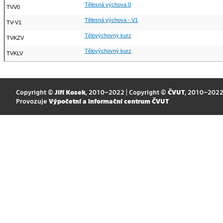
Tělesná výchova 0
TVV0
Tělesná výchova - V1
TV-V1
Tělovýchovný kurz
TVKZV
Tělovýchovný kurz
TVKLV
Copyright ©
Jiří Kosek
, 2010–2022 | Copyright ©
ČVUT
, 2010–202
Provozuje
Výpočetní a informační centrum ČVUT