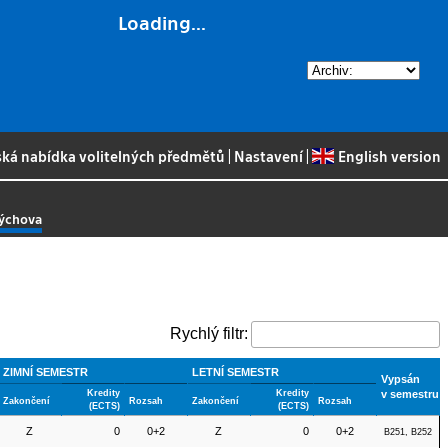
Loading...
ská nabídka volitelných předmětů
|
Nastavení
|
English version
výchova
Rychlý filtr:
ZIMNÍ SEMESTR
LETNÍ SEMESTR
Vypsán
Kredity
Kredity
v semestru
Zakončení
Rozsah
Zakončení
Rozsah
(ECTS)
(ECTS)
Z
0
0+2
Z
0
0+2
B251, B252