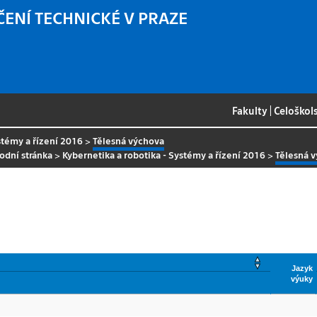
ČENÍ TECHNICKÉ V PRAZE
Fakulty
|
Celoškol
stémy a řízení 2016
>
Tělesná výchova
odní stránka
>
Kybernetika a robotika - Systémy a řízení 2016
>
Tělesná 
Jazyk
výuky