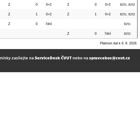
Z
0
0+2
Z
0
0+2
B251, B252
Z
1
0+2
Z
1
0+2
B251, B252
Z
0
7dní
B251
Z
0
7dní
B252
Platnost dat k 6. 8. 2026
mínky zasílejte na
ServiceDesk ČVUT
nebo na
spravcekos@cvut.cz