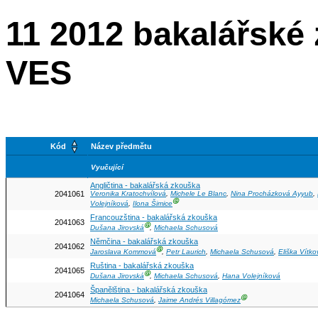
11 2012 bakalářské 
VES
Kód
Název předmětu
Vyučující
Angličtina - bakalářská zkouška
2041061
Veronika Kratochvílová
,
Michele Le Blanc
,
Nina Procházková Ayyub
,
Ⓖ
Volejníková
,
Ilona Šimice
Francouzština - bakalářská zkouška
2041063
Ⓖ
Dušana Jirovská
,
Michaela Schusová
Němčina - bakalářská zkouška
2041062
Ⓖ
Jaroslava Kommová
,
Petr Laurich
,
Michaela Schusová
,
Eliška Vítko
Ruština - bakalářská zkouška
2041065
Ⓖ
Dušana Jirovská
,
Michaela Schusová
,
Hana Volejníková
Španělština - bakalářská zkouška
2041064
Ⓖ
Michaela Schusová
,
Jaime Andrés Villagómez