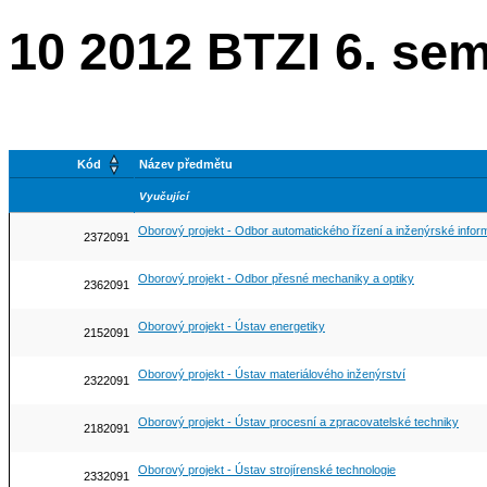
10 2012 BTZI 6. se
Kód
Název předmětu
Vyučující
Oborový projekt - Odbor automatického řízení a inženýrské infor
2372091
Oborový projekt - Odbor přesné mechaniky a optiky
2362091
Oborový projekt - Ústav energetiky
2152091
Oborový projekt - Ústav materiálového inženýrství
2322091
Oborový projekt - Ústav procesní a zpracovatelské techniky
2182091
Oborový projekt - Ústav strojírenské technologie
2332091