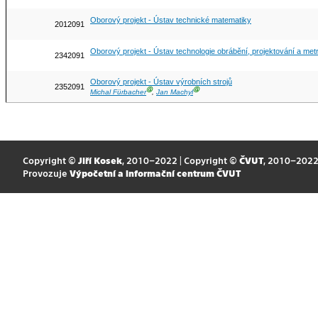
Oborový projekt - Ústav technické matematiky
2012091
Oborový projekt - Ústav technologie obrábění, projektování a metr
2342091
Oborový projekt - Ústav výrobních strojů
2352091
Ⓖ
Ⓖ
Michal Fürbacher
,
Jan Machyl
Copyright ©
Jiří Kosek
, 2010–2022 | Copyright ©
ČVUT
, 2010–202
Provozuje
Výpočetní a informační centrum ČVUT