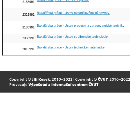
Bakalářská práce - Ústav energetiky
2153991
Bakalářská práce - Ústav materiálového inženýrství
2323991
Bakalářská práce - Ústav procesní a zpracovatelské techniky
2183991
Bakalářská práce - Ústav strojírenské technologie
2333991
Bakalářská práce - Ústav technické matematiky
2013991
Copyright ©
Jiří Kosek
, 2010–2022 | Copyright ©
ČVUT
, 2010–202
Provozuje
Výpočetní a informační centrum ČVUT