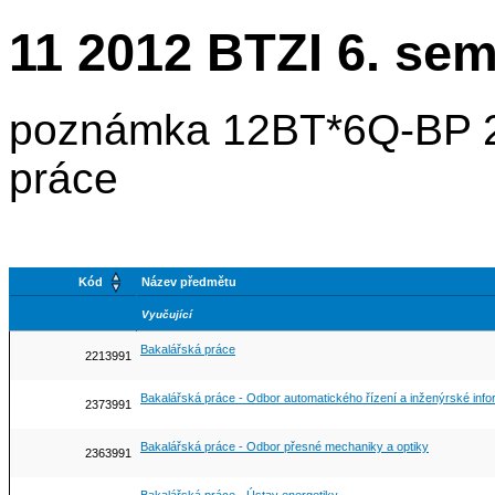
11 2012 BTZI 6. se
poznámka 12BT*6Q-BP 2
práce
Kód
Název předmětu
Vyučující
Bakalářská práce
2213991
Bakalářská práce - Odbor automatického řízení a inženýrské info
2373991
Bakalářská práce - Odbor přesné mechaniky a optiky
2363991