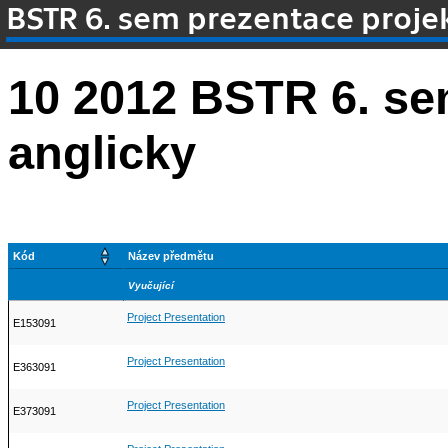
BSTR 6. sem prezentace proje
10 2012 BSTR 6. se
anglicky
Kód
Název předmětu
Vyučující
Project Presentation
E153091
Project Presentation
E363091
Project Presentation
E373091